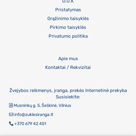
D.U.K
Pristatymas
Grąžinimo taisyklės
Pirkimo taisyklės
Privatumo politika
Apie mus
Kontaktai / Rekvizitai
Žvejybos reikmenys, įranga, prekės Internetinė prekyba
Susisiekite:
Musninkų g. 5, Šeškinė, Vilnius
info@zuklesiranga.lt
+370 679 42 451