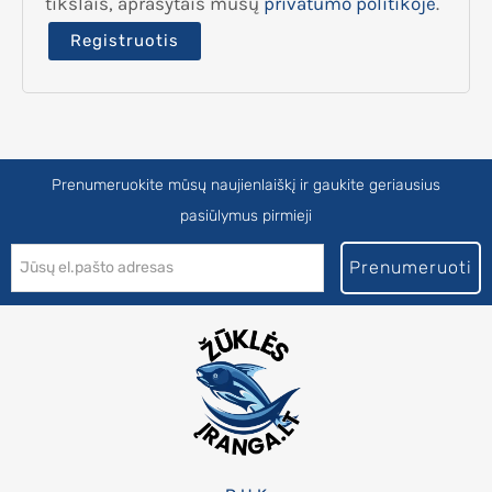
tikslais, aprašytais mūsų
privatumo politikoje
.
Registruotis
Prenumeruokite mūsų naujienlaiškį ir gaukite geriausius
pasiūlymus pirmieji
Prenumeruoti