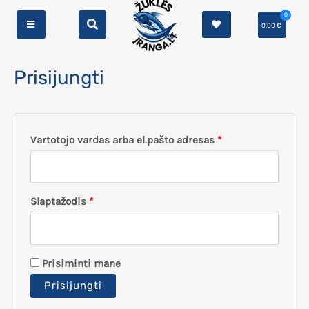
0
0,00
€
Prisijungti
Vartotojo vardas arba el.pašto adresas
*
Slaptažodis
*
Prisiminti mane
Prisijungti