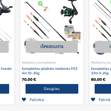
IŠPARDUOTA
Meškerių komplektai
Meškerių ko
 Feeder
Komplektas plūdinės meškerės P03
Komplektas 
4m 10-30g
3,9m 5-25g
70,00
€
80,00
€
Daugiau
Patinka
Patink