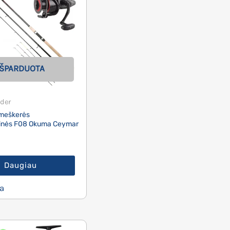
IŠPARDUOTA
der
meškerės
inės F08 Okuma Ceymar
Daugiau
a