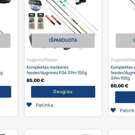
IŠPARDUOTA
Dugninė/feeder
Dugninė/fee
Komplektas meškerės
Komplektas 
0g
feeder/dugninės F06 3,9m 150g
feeder/dugn
3,9m 150g
85,00
€
80,00
€
Daugiau
Patinka
Patink