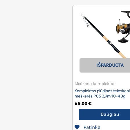
IŠPARDUOTA
Meškerių komplektai
Komplektas plūdinės teleskop
meškerės P05 3,9m 10-40g
65,00
€
Daugiau
Patinka