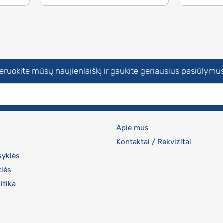
uokite mūsų naujienlaiškį ir gaukite geriausius pasiūlymus
Apie mus
Kontaktai / Rekvizitai
syklės
klės
itika