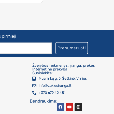
 pirmieji
Prenumeruoti
Žvejybos reikmenys, įranga, prekės
Internetinė prekyba
Susisiekite:
Musninkų g. 5, Šeškinė, Vilnius
info@zuklesiranga.lt
+370 679 42 451
Bendraukime: