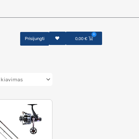
0
Prisijungti
0,00
€