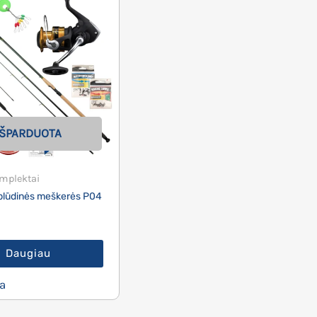
IŠPARDUOTA
mplektai
plūdinės meškerės P04
Daugiau
a