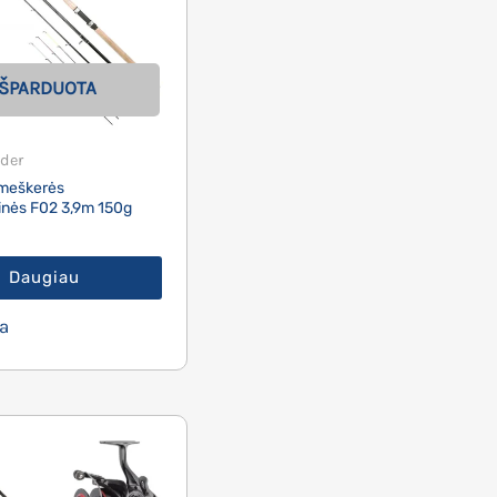
IŠPARDUOTA
der
meškerės
inės F02 3,9m 150g
Daugiau
a