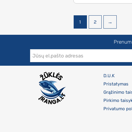
1
2
→
Prenumer
D.U.K
Pristatymas
Grąžinimo tai
Pirkimo taisy
Privatumo pol