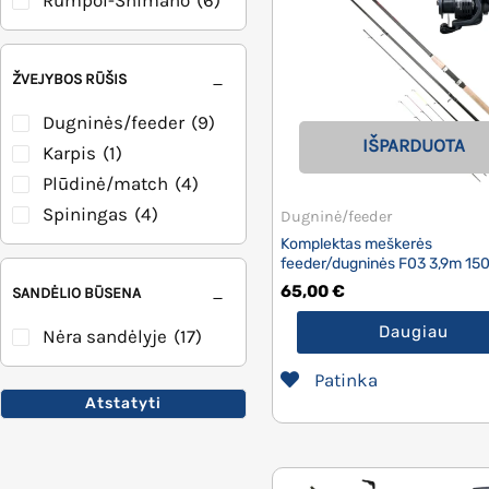
Rumpol-Shimano
(6)
ŽVEJYBOS RŪŠIS
Dugninės/feeder
(9)
IŠPARDUOTA
Karpis
(1)
Plūdinė/match
(4)
Spiningas
(4)
Dugninė/feeder
Komplektas meškerės
feeder/dugninės F03 3,9m 15
65,00
€
SANDĖLIO BŪSENA
Daugiau
Nėra sandėlyje
(17)
Patinka
Atstatyti