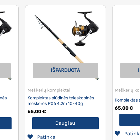
IŠPARDUOTA
Meškerių komplektai
Meškerių ko
inės
Komplektas plūdinės teleskopinės
Komplektas 
meškerės P06 4,2m 10-40g
65,00
€
65,00
€
Daugiau
Patink
Patinka