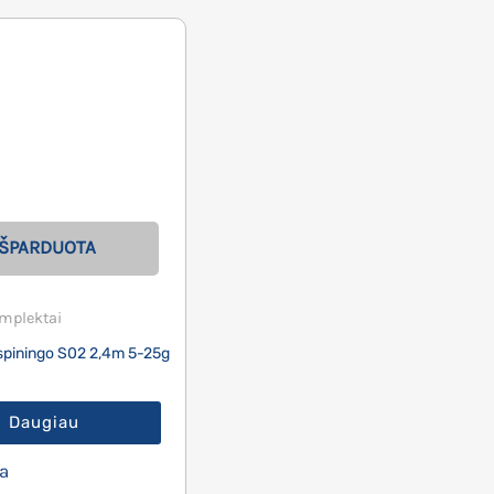
IŠPARDUOTA
mplektai
spiningo S02 2,4m 5-25g
Daugiau
a