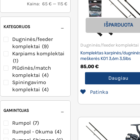
Kaina:
65 €
—
115 €
IŠPARDUOTA
KATEGORIJOS
Dugninės/feeder
Dugninės/feeder komplektai
komplektai
(9)
Karpiams komplektai
Komplektas karpinės/dugninė
meškerės K01 3,6m 3,5lbs
(1)
85,00
€
Plūdinės/match
komplektai
(4)
Daugiau
Spiningavimo
komplektai
(4)
Patinka
GAMINTOJAS
Rumpol
(7)
Rumpol - Okuma
(4)