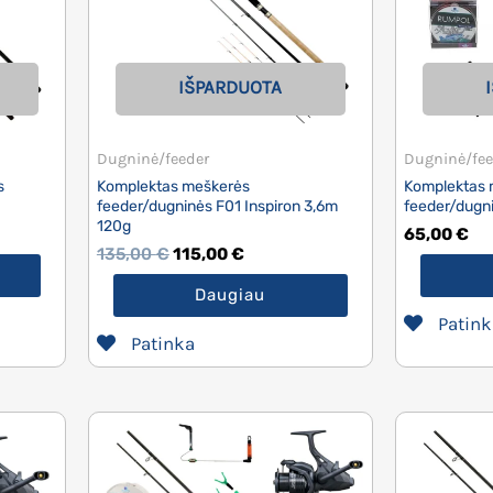
IŠPARDUOTA
Dugninė/feeder
Dugninė/fee
s
Komplektas meškerės
Komplektas 
feeder/dugninės F01 Inspiron 3,6m
feeder/dugn
120g
65,00
€
135,00
€
115,00
€
Daugiau
Patink
Patinka