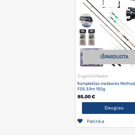
IŠPARDUOTA
Dugninė/feeder
Komplektas meškerės Method
F05 3,9m 150g
85,00
€
Daugiau
Patinka