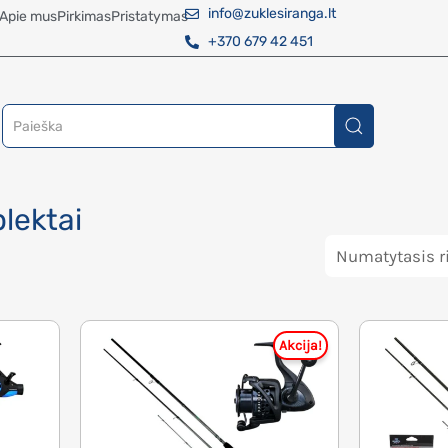
info@zuklesiranga.lt
Apie mus
Pirkimas
Pristatymas
+370 679 42 451
lektai