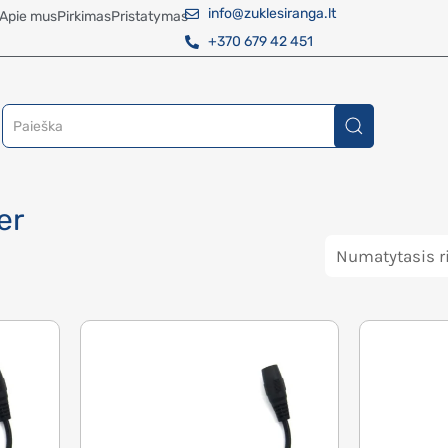
info@zuklesiranga.lt
Apie mus
Pirkimas
Pristatymas
+370 679 42 451
er