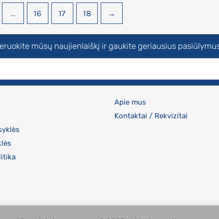
…
16
17
18
→
uokite mūsų naujienlaiškį ir gaukite geriausius pasiūlymus
Apie mus
Kontaktai / Rekvizitai
syklės
klės
itika