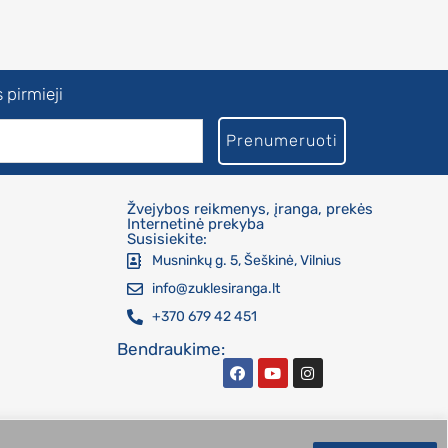
 pirmieji
Prenumeruoti
Žvejybos reikmenys, įranga, prekės
Internetinė prekyba
Susisiekite:
Musninkų g. 5, Šeškinė, Vilnius
info@zuklesiranga.lt
+370 679 42 451
Bendraukime: