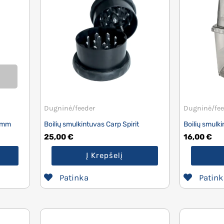
Dugninė/feeder
Dugninė/fee
 8mm
Boilių smulkintuvas Carp Spirit
Boilių smulk
25,00
€
16,00
€
Į Krepšelį
Patinka
Patink