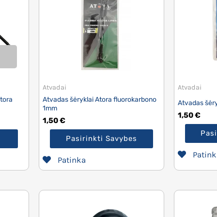
Atvadai
Atvadai
tora
Atvadas šėryklai Atora fluorokarbono
Atvadas šėryk
1mm
1,50
€
1,50
€
Pasi
Pasirinkti Savybes
Patink
Patinka