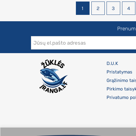
1
2
3
4
Prenumer
D.U.K
Pristatymas
Grąžinimo tai
Pirkimo taisy
Privatumo pol