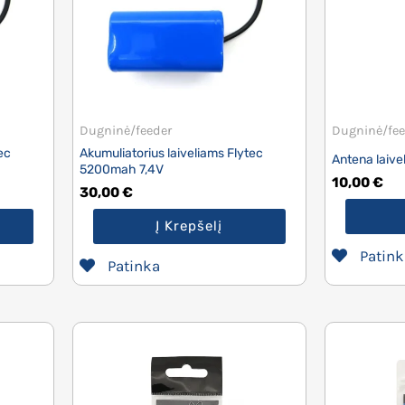
Dugninė/feeder
Dugninė/fee
ec
Akumuliatorius laiveliams Flytec
Antena laive
5200mah 7,4V
10,00
€
30,00
€
Į Krepšelį
Patink
Patinka