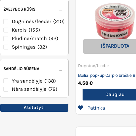
Shimano
(2)
ŽVEJYBOS RŪŠIS
Smax
(2)
Sufix
(2)
Dugninės/feeder
(210)
Karpis
(155)
Plūdinė/match
(92)
IŠPARDUOTA
Spiningas
(32)
Dugninė/feeder
SANDĖLIO BŪSENA
Boiliai pop-up Carpio braškė
Yra sandėlyje
(138)
4,50
€
Nėra sandėlyje
(78)
Daugiau
Patinka
Atstatyti