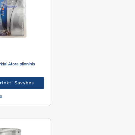
lai Atora plieninis
rinkti Savybes
a