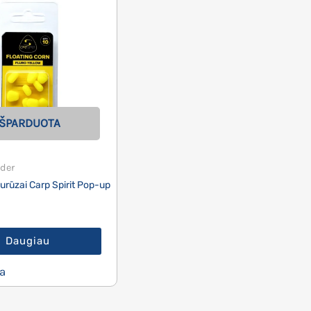
IŠPARDUOTA
der
kurūzai Carp Spirit Pop-up
Daugiau
a