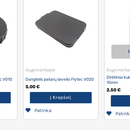
Dugninė/feeder
Dugninė/fee
Dirbtiniai ku
ec V010
Dangtelis pašarų laivelio Flytec V020
10mm
5,00
€
2,50
€
Į Krepšelį
Patinka
Patink