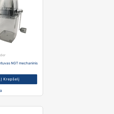
der
intuvas NGT mechaninis
Į Krepšelį
a