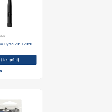
der
lio Flytec V010 V020
Į Krepšelį
a