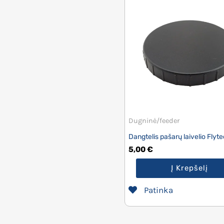
Dugninė/feeder
Dangtelis pašarų laivelio Flyt
5,00
€
Į Krepšelį
Patinka