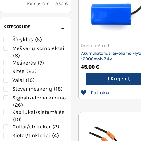
Kaina:
0 €
—
350 €
KATEGORIJOS
Šėryklos
(5)
Dugninė/feeder
Meškerių komplektai
Akumuliatorius laiveliams Flyt
(8)
12000mah 7,4V
Meškerės
(7)
45,00
€
Ritės
(23)
Į Krepšelį
Valai
(10)
Stovai meškerių
(18)
Patinka
Signalizatoriai kibimo
(26)
Kabliukai/sistemėlės
(10)
Gultai/staliukai
(2)
Sietai/tinkleliai
(4)