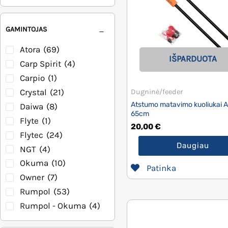
Graibštai/kotai
(12)
Masalai/Jaukai
(5)
GAMINTOJAS
Dėklai/dėžutės
(12)
Įrankiai/aksesuarai
Atora
(69)
IŠPARDUOTA
(46)
Carp Spirit
(4)
Carpio
(1)
Crystal
(21)
Dugninė/feeder
Atstumo matavimo kuoliukai A
Daiwa
(8)
65cm
Flyte
(1)
20,00
€
Flytec
(24)
Daugiau
NGT
(4)
Okuma
(10)
Patinka
Owner
(7)
Rumpol
(53)
Rumpol - Okuma
(4)
Seaman
(1)