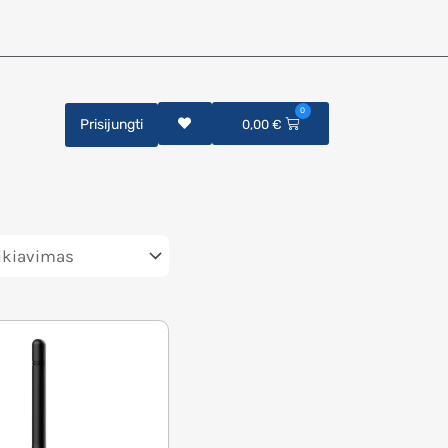
0
Prisijungti
0,00
€