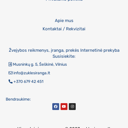
Apie mus
Kontaktai / Rekvizitai
Žvejybos reikmenys, įranga, prekės Internetinė prekyba
Susisiekite:
Musninkų g. 5, Šeškinė, Vilnius
info@zuklesiranga.lt
+370 679 42 451
Bendraukime: