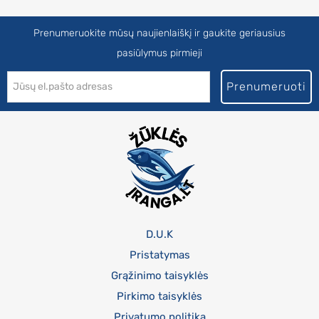
Prenumeruokite mūsų naujienlaiškį ir gaukite geriausius
pasiūlymus pirmieji
Prenumeruoti
D.U.K
Pristatymas
Grąžinimo taisyklės
Pirkimo taisyklės
Privatumo politika