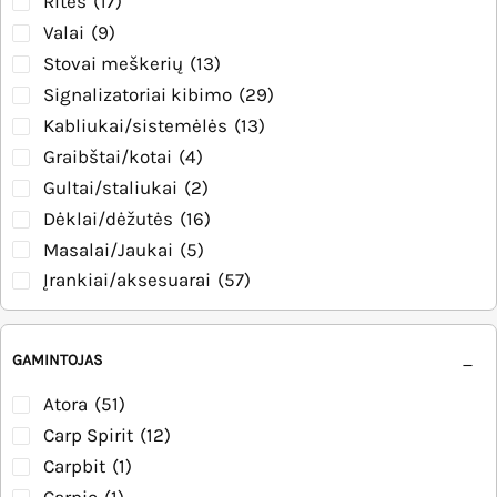
Ritės
(17)
Valai
(9)
Stovai meškerių
(13)
Signalizatoriai kibimo
(29)
Kabliukai/sistemėlės
(13)
Graibštai/kotai
(4)
Gultai/staliukai
(2)
Dėklai/dėžutės
(16)
Masalai/Jaukai
(5)
Įrankiai/aksesuarai
(57)
GAMINTOJAS
Atora
(51)
Carp Spirit
(12)
Carpbit
(1)
Carpio
(1)