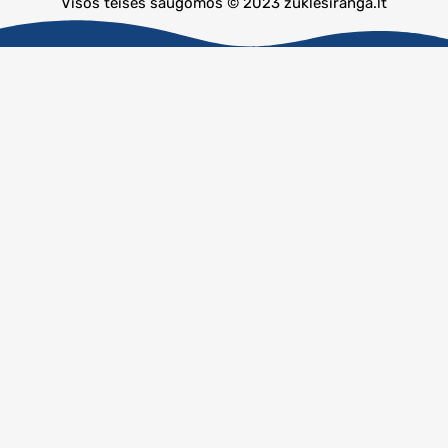
Visos teisės saugomos © 2023 zuklesiranga.lt