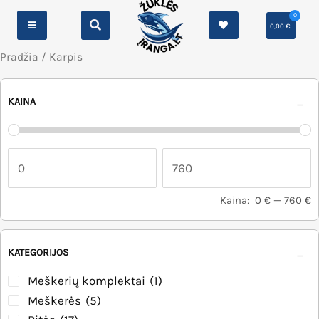
0
0,00
€
Pradžia
/ Karpis
KAINA
Kaina:
0 €
—
760 €
KATEGORIJOS
Meškerių komplektai
(1)
Meškerės
(5)