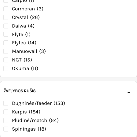
Cormoran
(3)
Crystal
(26)
Daiwa
(4)
Flyte
(1)
Flytec
(14)
Manuowell
(3)
NGT
(15)
Okuma
(11)
Owner
(7)
Rumpol
(34)
ŽVEJYBOS RŪŠIS
Seaman
(1)
Shimano
(1)
Dugninės/feeder
(153)
Smax
(2)
Karpis
(184)
Sufix
(2)
Plūdinė/match
(64)
Spiningas
(18)