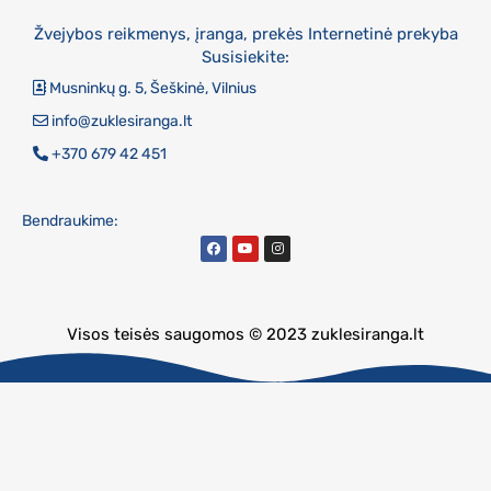
Žvejybos reikmenys, įranga, prekės Internetinė prekyba
Susisiekite:
Musninkų g. 5, Šeškinė, Vilnius
info@zuklesiranga.lt
+370 679 42 451
Bendraukime:
Visos teisės saugomos © 2023 zuklesiranga.lt