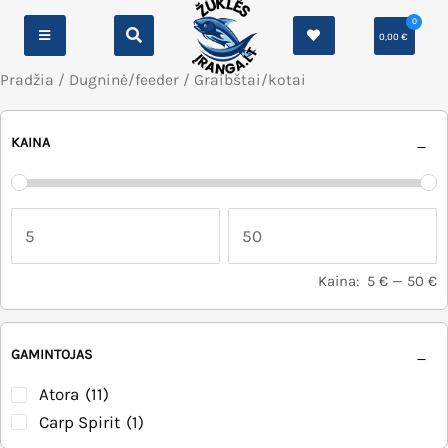
0
0,00
€
Pradžia
/
Dugninė/feeder
/ Graibštai/kotai
KAINA
Kaina:
5 €
—
50 €
GAMINTOJAS
Atora
(11)
Carp Spirit
(1)