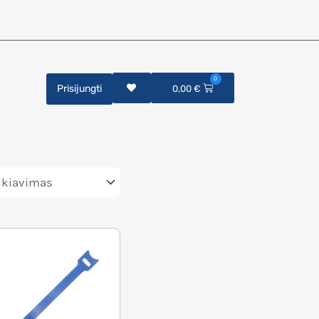
0
Prisijungti
0,00
€