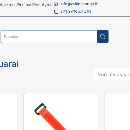
info@zuklesiranga.lt
Apie mus
Pirkimas
Pristatymas
+370 679 42 451
uarai