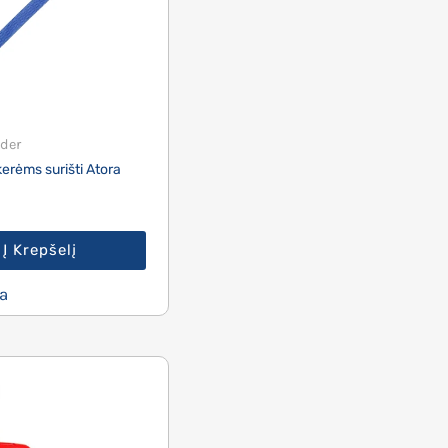
der
kerėms surišti Atora
Į Krepšelį
a