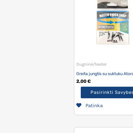
Dugninė/feeder
Greita jungtis su suktuku Ator
2,00
€
Pasirinkti Savybe
Patinka