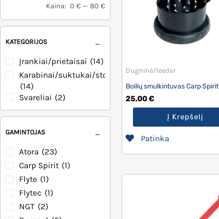
Kaina:
0 €
—
80 €
KATEGORIJOS
Įrankiai/prietaisai
(14)
Dugninė/feeder
Karabinai/suktukai/stoperiai
(14)
Boilių smulkintuvas Carp Spirit
Svareliai
(2)
25,00
€
Į Krepšelį
GAMINTOJAS
Patinka
Atora
(23)
Carp Spirit
(1)
Flyte
(1)
Flytec
(1)
NGT
(2)