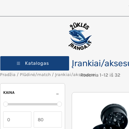
Įrankiai/akses
Katalogas
Pradžia
/
Plūdinė/match
/ Įrankiai/aksesuarai
Rodoma 1–12 iš 32
KAINA