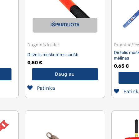
IŠPARDUOTA
Dugninė/feeder
Dugninė/fee
Dirželis meš
Dirželis meškerėms surišti
mėlinas
0,50
€
0,65
€
Daugiau
Patinka
Patink