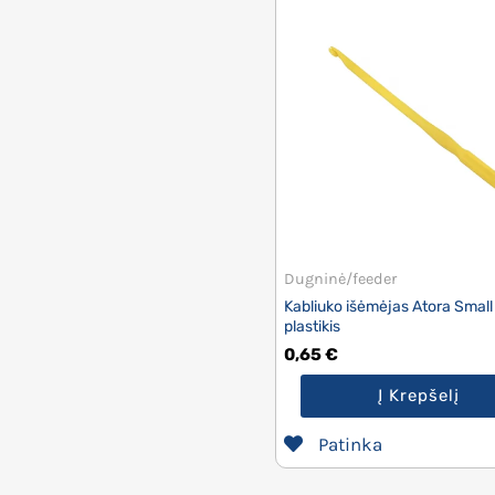
Dugninė/feeder
Kabliuko išėmėjas Atora Small
plastikis
0,65
€
Į Krepšelį
Patinka