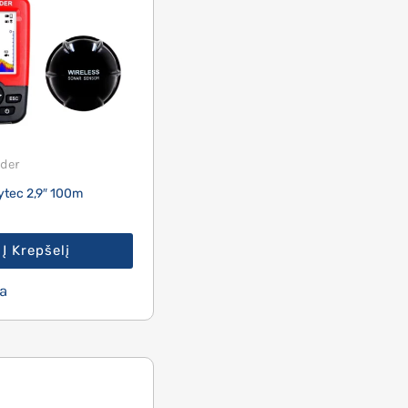
der
ytec 2,9″ 100m
Į Krepšelį
a