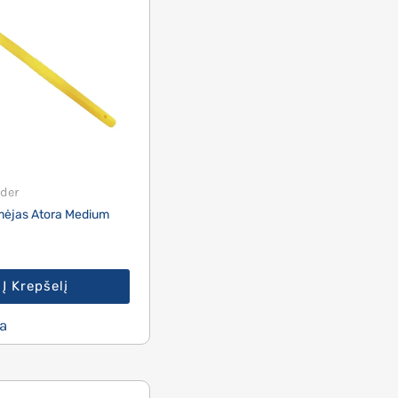
der
ėmėjas Atora Medium
Į Krepšelį
a