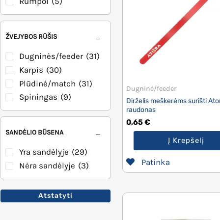
Rumpol
(5)
ŽVEJYBOS RŪŠIS
Dugninės/feeder
(31)
Karpis
(30)
Plūdinė/match
(31)
Dugninė/feeder
Spiningas
(9)
Dirželis meškerėms surišti Ato
raudonas
0,65
€
SANDĖLIO BŪSENA
Į Krepšelį
Yra sandėlyje
(29)
Patinka
Nėra sandėlyje
(3)
Atstatyti