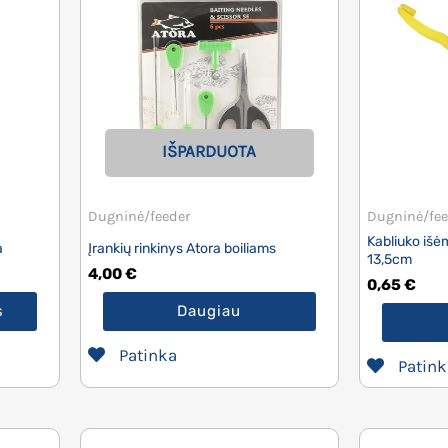
IŠPARDUOTA
Dugninė/feeder
Dugninė/fee
Kabliuko iš
a
Įrankių rinkinys Atora boiliams
13,5cm
4,00
€
0,65
€
s
Daugiau
Patinka
Patink