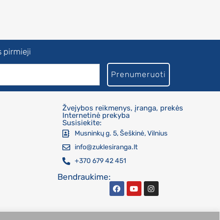
 pirmieji
Prenumeruoti
Žvejybos reikmenys, įranga, prekės
Internetinė prekyba
Susisiekite:
Musninkų g. 5, Šeškinė, Vilnius
info@zuklesiranga.lt
+370 679 42 451
Bendraukime: