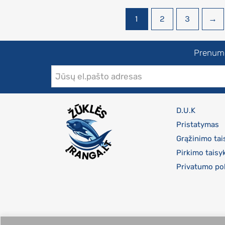
1
2
3
→
Prenumer
D.U.K
Pristatymas
Grąžinimo tai
Pirkimo taisy
Privatumo pol