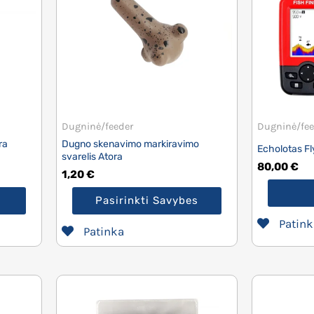
Dugninė/feeder
Dugninė/fee
ra
Dugno skenavimo markiravimo
Echolotas Fl
svarelis Atora
80,00
€
1,20
€
Pasirinkti Savybes
Patink
Patinka