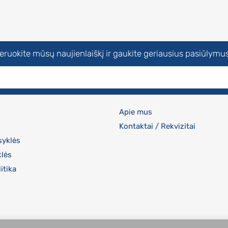
uokite mūsų naujienlaiškį ir gaukite geriausius pasiūlymus
Apie mus
Kontaktai / Rekvizitai
syklės
klės
itika