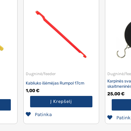
Dugninė/feeder
Dugninė/fee
Karpinės sva
Kabliuko išėmėjas Rumpol 17cm
skaitmeninė
1,00
€
25,00
€
Į Krepšelį
Patinka
Patink