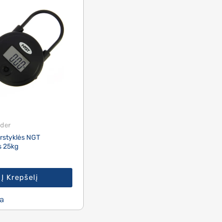
der
rstyklės NGT
s 25kg
Į Krepšelį
a