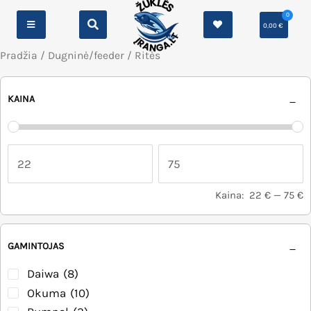
0
0,00
€
Pradžia
/
Dugninė/feeder
/ Ritės
KAINA
Kaina:
22 €
—
75 €
GAMINTOJAS
Daiwa
(8)
Okuma
(10)