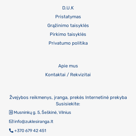
D.U.K
Pristatymas
Grąžinimo taisyklės
Pirkimo taisyklės
Privatumo politika
Apie mus
Kontaktai / Rekvizitai
Žvejybos reikmenys, įranga, prekės Internetinė prekyba
Susisiekite:
Musninkų g. 5, Šeškinė, Vilnius
info@zuklesiranga.lt
+370 679 42 451