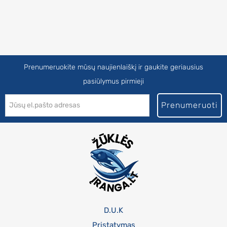
Prenumeruokite mūsų naujienlaiškį ir gaukite geriausius
pasiūlymus pirmieji
Prenumeruoti
D.U.K
Pristatymas