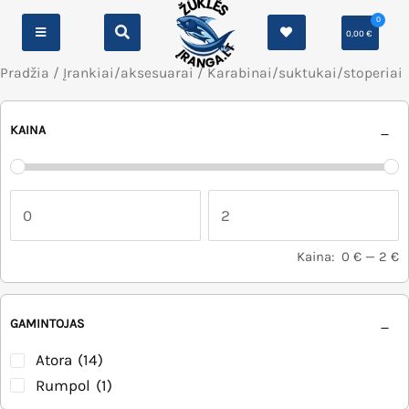
0
0,00
€
Pradžia
/
Įrankiai/aksesuarai
/ Karabinai/suktukai/stoperiai
KAINA
Kaina:
0 €
—
2 €
GAMINTOJAS
Atora
(14)
Rumpol
(1)