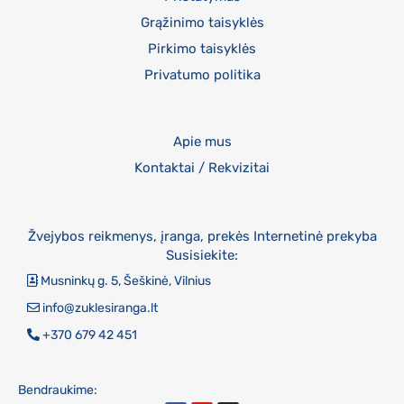
Grąžinimo taisyklės
Pirkimo taisyklės
Privatumo politika
Apie mus
Kontaktai / Rekvizitai
Žvejybos reikmenys, įranga, prekės Internetinė prekyba
Susisiekite:
Musninkų g. 5, Šeškinė, Vilnius
info@zuklesiranga.lt
+370 679 42 451
Bendraukime: