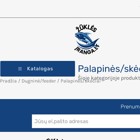
Palapinės/skė
Katalogas
Šioje kategorijoje produkt
Pradžia
/
Dugninė/feeder
/ Palapinės/skėčiai
Prenumer