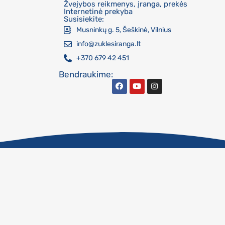
Žvejybos reikmenys, įranga, prekės
Internetinė prekyba
Susisiekite:
Musninkų g. 5, Šeškinė, Vilnius
info@zuklesiranga.lt
+370 679 42 451
Bendraukime: