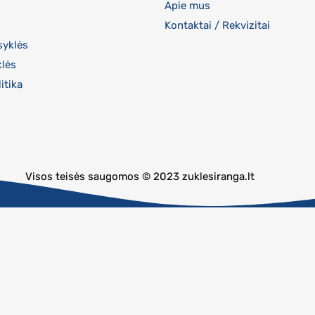
Apie mus
Kontaktai / Rekvizitai
syklės
klės
itika
Visos teisės saugomos © 2023 zuklesiranga.lt