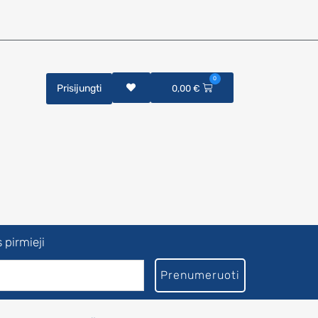
0
Prisijungti
0,00
€
 pirmieji
Prenumeruoti