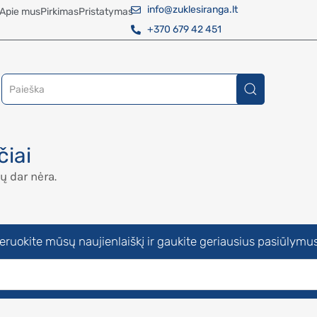
info@zuklesiranga.lt
Apie mus
Pirkimas
Pristatymas
+370 679 42 451
čiai
ų dar nėra.
uokite mūsų naujienlaiškį ir gaukite geriausius pasiūlymus