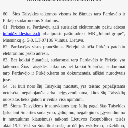
60.  Šios Taisyklės taikomos visoms be išimties tarp Pardavėjo ir 
Pirkėjo sudaromoms Sutartims. 
61. Pirkėjas su Pardavėju gali susisiekti elektroniniu paštu adresu 
info@zuklesiranga.lt
 arba įprastu paštu adresu MB „Jolumi grupė“, 
Musninkų g. 5-8, LT-07186 Vilnius, Lietuva. 
62. Pardavėjas visus pranešimus Pirkėjui siunčia Pirkėjo pateiktu 
elektroninio pašto adresu. 
63. Bet kokiai Sutarčiai, sudaromai tarp Pardavėjo ir Pirkėjo yra 
taikomos Šios Taisyklės taikomos bet kokiai Sutarčiai, sudaromai 
tarp Pardavėjo ir Pirkėjo.kartu su dokumentais, aiškiai nurodytais 
jose. 
64. Jei kuri nors šių Taisyklių nuostatų yra teismo pripažįstama 
neteisėta, negaliojančia arba neįgyvendinama, kitos šių Taisyklių 
nuostatos lieka galioti ir veikia visa apimtimi. 
65. Šioms Taisyklėms ir santykiams tarp šalių pagal šias Taisykles 
(įskaitant Sutarties sudarymo, galiojimo, negaliojimo, įgyvendinimo 
ir nutraukimo klausimus) taikomi Lietuvos Respublikos teisės 
aktai.19.7. Visi su Sutartimi susiję ar dėl jos vykdymo, pažeidimo, 