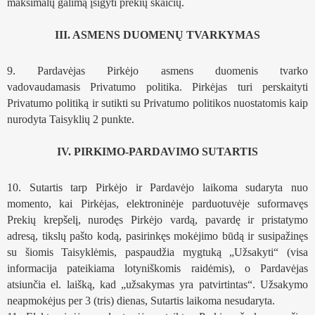
maksimalų galimą įsigyti prekių skaičių.
III. ASMENS DUOMENŲ TVARKYMAS
9. Pardavėjas Pirkėjo asmens duomenis tvarko 
vadovaudamasis 
Privatumo politika
. Pirkėjas turi perskaityti 
Privatumo politiką ir sutikti su Privatumo politikos nuostatomis kaip 
nurodyta Taisyklių 2 punkte.
IV. PIRKIMO-PARDAVIMO SUTARTIS
10. Sutartis tarp Pirkėjo ir Pardavėjo laikoma sudaryta nuo 
momento, kai Pirkėjas, elektroninėje parduotuvėje suformavęs 
Prekių krepšelį, nurodęs Pirkėjo vardą, pavardę ir pristatymo 
adresą, tikslų pašto kodą, pasirinkęs mokėjimo būdą ir susipažinęs 
su šiomis Taisyklėmis, paspaudžia mygtuką „Užsakyti“ (visa 
informacija pateikiama lotyniškomis raidėmis), o Pardavėjas 
atsiunčia el. laišką, kad „užsakymas yra patvirtintas“. Užsakymo 
neapmokėjus per 3 (tris) dienas, Sutartis laikoma nesudaryta.