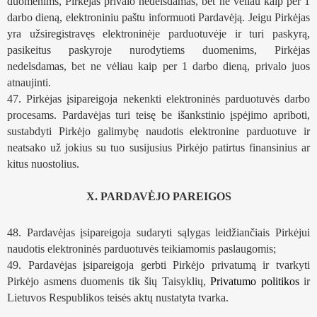
duomenims, Pirkėjas privalo nedelsdamas, bet ne vėliau kaip per 1 
darbo dieną, elektroniniu paštu informuoti Pardavėją. Jeigu Pirkėjas 
yra užsiregistravęs elektroninėje parduotuvėje ir turi paskyrą, 
pasikeitus paskyroje nurodytiems duomenims, Pirkėjas 
nedelsdamas, bet ne vėliau kaip per 1 darbo dieną, privalo juos 
atnaujinti. 
47. Pirkėjas įsipareigoja nekenkti elektroninės parduotuvės darbo 
procesams. Pardavėjas turi teisę be išankstinio įspėjimo apriboti, 
sustabdyti Pirkėjo galimybę naudotis elektronine parduotuve ir 
neatsako už jokius su tuo susijusius Pirkėjo patirtus finansinius ar 
kitus nuostolius.
X. PARDAVĖJO PAREIGOS
48. Pardavėjas įsipareigoja sudaryti sąlygas leidžiančiais Pirkėjui 
naudotis elektroninės parduotuvės teikiamomis paslaugomis;
49. Pardavėjas įsipareigoja gerbti Pirkėjo privatumą ir tvarkyti 
Pirkėjo asmens duomenis tik šių Taisyklių, 
Privatumo politikos
 ir 
Lietuvos Respublikos teisės aktų nustatyta tvarka.