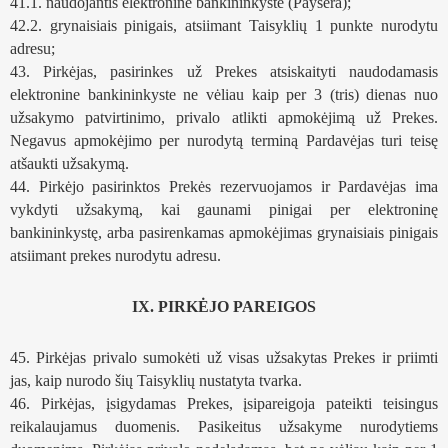
41.1. naudojantis elektronine bankininkyste (Paysera);
42.2. grynaisiais pinigais, atsiimant Taisyklių 1 punkte nurodytu 
adresu; 
43. Pirkėjas, pasirinkes už Prekes atsiskaityti naudodamasis 
elektronine bankininkyste ne vėliau kaip per 3 (tris) dienas nuo 
užsakymo patvirtinimo, privalo atlikti apmokėjimą už Prekes. 
Negavus apmokėjimo per nurodytą terminą Pardavėjas turi teisę 
atšaukti užsakymą.
44. Pirkėjo pasirinktos Prekės rezervuojamos ir Pardavėjas ima 
vykdyti užsakymą, kai gaunami pinigai per elektroninę 
bankininkystę, arba pasirenkamas apmokėjimas grynaisiais pinigais 
atsiimant prekes nurodytu adresu. 
IX. PIRKĖJO PAREIGOS
45. Pirkėjas privalo sumokėti už visas užsakytas Prekes ir priimti 
jas, kaip nurodo šių Taisyklių nustatyta tvarka.
46. Pirkėjas, įsigydamas Prekes, įsipareigoja pateikti teisingus 
reikalaujamus duomenis. Pasikeitus užsakyme nurodytiems 