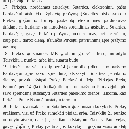
turi padengti Pirkėjas.
17. Pirkėjas, norėdamas atsisakyti Sutarties, elektroniniu paštu 
Pardavėjui atsiunčia užpildytą prašymą (Sutarties atsisakymo ir 
Prekės grąžinimo formą, paskelbtą elektroninės parduotuvės 
tinklapyje), kuriame yra nurodytas sprendimas atsisakyti Sutarties. 
Pardavėjas, gavęs Pirkėjo prašymą, nedelsdamas, bet ne vėliau, 
kaip per 1 darbo dieną, išsiunčia Pirkėjui patvirtinimą apie prašymo 
gavimą. 
18. Prekės grąžinamos MB „Jolumi grupė“ adresu, nurodytu 
Taisyklių 1 punkte, arba kitu sutartu būdu.
19. Pirkėjas ne vėliau kaip per 14 (keturiolika) dienų nuo prašymo 
Pardavėjui apie savo sprendimą atsisakyti Sutarties pateikimo 
dienos, privalo išsiųsti Prekę Pardavėjui. Jeigu Pirkėjas Prekę 
išsiuntė per 14 (keturiolika) dienų nuo prašymo Pardavėjui apie 
savo sprendimą atsisakyti Sutarties pateikimo dienos, laikoma, kad 
Pirkėjas Prekę išsiuntė nustatytu terminu. 
20. Pirkėjui, atsisakiusiam Sutarties ir grąžinusiam kokybišką Prekę, 
grąžinami visi už Prekę sumokėti pinigai arba, Taisyklių 21 punkte 
nurodytu atveju, dalis jų, įskaitant pristatymo išlaidas. Pardavėjas, 
gavęs grąžintą Prekę, įvertina jos kokybę ir grąžina visus ar dalį 