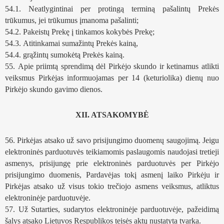
54.1. Neatlygintinai per protingą terminą pašalintų Prekės 
trūkumus, jei trūkumus įmanoma pašalinti;
54.2. Pakeistų Prekę į tinkamos kokybės Prekę;
54.3. Atitinkamai sumažintų Prekės kainą, 
54.4. grąžintų sumokėtą Prekės kainą. 
55. Apie priimtą sprendimą dėl Pirkėjo skundo ir ketinamus atlikti 
veiksmus Pirkėjas informuojamas per 14 (keturiolika) dienų nuo 
Pirkėjo skundo gavimo dienos.
XII. ATSAKOMYBĖ
56. Pirkėjas atsako už savo prisijungimo duomenų saugojimą. Jeigu 
elektroninės parduotuvės teikiamomis paslaugomis naudojasi tretieji 
asmenys, prisijungę prie elektroninės parduotuvės per Pirkėjo 
prisijungimo duomenis, Pardavėjas tokį asmenį laiko Pirkėju ir 
Pirkėjas atsako už visus tokio trečiojo asmens veiksmus, atliktus 
elektroninėje parduotuvėje.
57. Už Sutarties, sudarytos elektroninėje parduotuvėje, pažeidimą 
šalys atsako Lietuvos Respublikos teisės aktų nustatyta tvarka. 