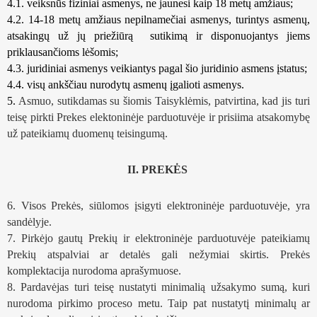
4.1. veiksnūs fiziniai asmenys, ne jaunesi kaip 18 metų amžiaus; 
4.2. 14-18 metų amžiaus nepilnamečiai asmenys, turintys asmenų, 
atsakingų už jų priežiūrą  sutikimą ir disponuojantys jiems 
priklausančioms lėšomis;
4.3. juridiniai asmenys veikiantys pagal šio juridinio asmens įstatus;
4.4. visų ankščiau nurodytų asmenų įgalioti asmenys.
5. 
Asmuo, sutikdamas su šiomis Taisyklėmis, patvirtina, kad jis turi 
teisę pirkti Prekes elektoninėje parduotuvėje ir prisiima atsakomybę 
už pateikiamų duomenų teisingumą.
II. PREKĖS 
6. Visos Prekės, siūlomos įsigyti elektroninėje parduotuvėje, yra 
sandėlyje.
7. Pirkėjo gautų Prekių ir elektroninėje parduotuvėje pateikiamų 
Prekių atspalviai ar detalės gali nežymiai skirtis. Prekės 
komplektacija nurodoma aprašymuose.  
8. Pardavėjas turi teisę nustatyti minimalią užsakymo sumą, kuri 
nurodoma pirkimo proceso metu. Taip pat nustatytį minimalų ar 