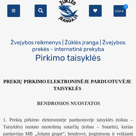
0
0,00
€
Žvejybos reikmenys | Žūklės įranga | Žvejybos
prekės - internetinė prekyba
Pirkimo taisyklės
PREKIŲ PIRKIMO ELEKTRONINĖJE PARDUOTUVĖJE 
TAISYKLĖS 
BENDROSIOS NUOSTATOS
1. Prekių pirkimo elektroninėje parduotuvėje taisyklės (toliau – 
Taisyklės) nustato nuotolinių sutarčių (toliau – Sutartis), kurias 
pardavėjas MB „Jolumi grupė“, bendrovė, įregistruota ir veikianti 