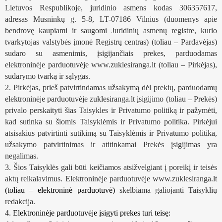
Lietuvos Respublikoje, juridinio asmens kodas 306357617, 
adresas Musninkų g. 5-8, LT-07186 Vilnius (duomenys apie 
bendrovę kaupiami ir saugomi Juridinių asmenų registre, kurio 
tvarkytojas valstybės įmonė Registrų centras) (toliau – Pardavėjas) 
sudaro su asmenimis, įsigijančiais prekes, parduodamas 
elektroninėje parduotuvėje www.zuklesiranga.lt (toliau – Pirkėjas), 
sudarymo tvarką ir sąlygas.
2. Pirkėjas, prieš patvirtindamas užsakymą dėl prekių, parduodamų 
elektroninėje parduotuvėje zuklesiranga.lt įsigijimo (toliau – Prekės) 
privalo perskaityti šias Taisykles ir Privatumo politiką ir pažymėti, 
kad sutinka su šiomis Taisyklėmis ir Privatumo politika. Pirkėjui 
atsisakius patvirtinti sutikimą su Taisyklėmis ir Privatumo politika, 
užsakymo patvirtinimas ir atitinkamai Prekės įsigijimas yra 
negalimas.
3. Šios Taisyklės gali būti keičiamos atsižvelgiant į poreikį ir teisės 
aktų reikalavimus. Elektroninėje parduotuvėje www.zuklesiranga.lt
(toliau – elektroninė parduotuvė)
 skelbiama galiojanti Taisyklių 
redakcija.
4. 
Elektroninėje parduotuvėje įsigyti prekes turi teisę: