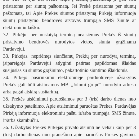
pristatoma per siuntų paštomatą. Jei Prekė pristatoma per siuntų 
paštomatą, tai Apie Prekės siuntos pristatymą Pirkėją informuoja 
siuntų pristatymo bendrovės atstovas trumpąja SMS žinute ar 
elektroniniu laišku.
32. Pirkėjui per nustatytą terminą neatsiėmus Prekės iš siuntų 
pristatymo bendrovės nurodytos vietos, siunta grąžinama 
Pardavėjui.
33. Pirkėjas, nepriėmęs siunčiamų Prekių per nurodytą terminą, 
įsipareigoja Pardavėjui atlyginti patirtas papildomas išlaidas 
susijusias su siuntos grąžinimo, pakartotinio siuntimo išlaidomis.
34. Pirkėjo pasirinkimu elektroninėje parduotuvėje užsakytos 
Prekės gali būti atsiimamos MB „Jolumi grupė“ nurodytu adresu 
arba pagal atskirą susitarimą. 
35. Prekės atsiėmimui paruošiamos per 3 (tris) darbo dienas nuo 
užsakymo pateikimo. Apie atsiėmimui paruoštas Prekes, Pardavėjas 
Pirkėją informuoja elektroniniu paštu ir/arba trumpąja SMS žinute, 
ir/arba skambučiu.
36. Užsakytas Prekes Pirkėjas privalo atsiimti ne vėliau kaip per 3 
(tris) darbo dienas nuo pranešimo apie paruoštas Prekes gavimo. 