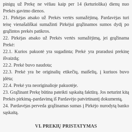
pinigų už Prekę ne vėliau kaip per 14 (keturiolika) dienų nuo 
Prekės gavimo dienos. 
21. Pirkėjas atsako už Prekės vertės sumažėjimą. Pardavėjas turi 
teisę vienašališkai sumažinti Pirkėjui grąžinamos sumos dydį po 
grąžintos prekės patikros. 
22. Pirkėjas atsako už Prekės vertės sumažėjimą, jei grąžinama 
Prekė:
22.1. Kurios pakuotė yra sugadinta; Prekė yra praradusi prekinę 
išvaizdą;
22.2. Prekė buvo naudota;
22.3. Prekė yra be originalių etikečių, maišelių, į kuriuos buvo 
įdėta;
22.4. Prekė yra neoriginalioje pakuotėje.
23. Grąžinant Prekę būtina pateikti sąskaitą faktūrą. Jos neturint kitą 
Prekės pirkimą̨–pardavimą̨ iš Pardavėjo patvirtinantį dokumentą̨.
24. Pardavėjas perveda grąžinamas sumas į Pirkėjo nurodytą banko 
sąskaitą.
VI. PREKIŲ PRISTATYMAS