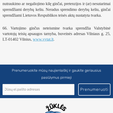
nutraukimo ar negaliojimo kilę ginčai, pretenzijos ir (ar) nesutarimai 
sprendžiami derybų keliu. Neradus sprendimo derybų keliu, ginčai 
sprendžiami Lietuvos Respublikos teisės aktų nustatyta tvarka.
66. Vartojimo ginčus neteismine tvarka sprendžia Valstybinė 
vartotojų teisių apsaugos tarnyba, buveinės adresas Vilniaus g. 25, 
LT-01402 Vilnius, 
www.vvtat.lt
. 
Prenumeruokite mūsų naujienlaiškį ir gaukite geriausius
pasiūlymus pirmieji
Prenumeruoti