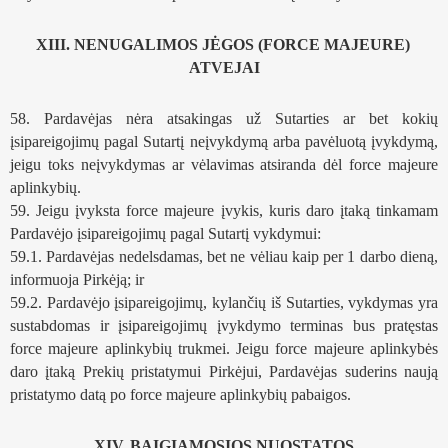
XIII. NENUGALIMOS JĖGOS (FORCE MAJEURE) 
ATVEJAI
58. Pardavėjas nėra atsakingas už Sutarties ar bet kokių 
įsipareigojimų pagal Sutartį neįvykdymą arba pavėluotą įvykdymą, 
jeigu toks neįvykdymas ar vėlavimas atsiranda dėl force majeure 
aplinkybių.
59. Jeigu įvyksta force majeure įvykis, kuris daro įtaką tinkamam 
Pardavėjo įsipareigojimų pagal Sutartį vykdymui:
59.1. Pardavėjas nedelsdamas, bet ne vėliau kaip per 1 darbo dieną, 
informuoja Pirkėją; ir
59.2. Pardavėjo įsipareigojimų, kylančių iš Sutarties, vykdymas yra 
sustabdomas ir įsipareigojimų įvykdymo terminas bus pratęstas 
force majeure aplinkybių trukmei. Jeigu force majeure aplinkybės 
daro įtaką Prekių pristatymui Pirkėjui, Pardavėjas suderins naują 
pristatymo datą po force majeure aplinkybių pabaigos. 
XIV. BAIGIAMOSIOS NUOSTATOS