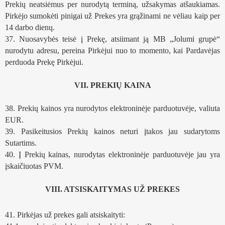
Prekių neatsiėmus per nurodytą terminą, užsakymas atšaukiamas. 
Pirkėjo sumokėti pinigai už Prekes yra grąžinami ne vėliau kaip per 
14 darbo dienų.
37. Nuosavybės teisė į Prekę, atsiimant ją MB „Jolumi grupė“ 
nurodytu adresu, pereina Pirkėjui nuo to momento, kai Pardavėjas 
perduoda Prekę Pirkėjui.
VII. PREKIŲ KAINA
38. Prekių kainos yra nurodytos elektroninėje parduotuvėje, valiuta 
EUR. 
39. Pasikeitusios Prekių kainos neturi įtakos jau sudarytoms 
Sutartims.
40. Į Prekių kainas, nurodytas elektroninėje parduotuvėje jau yra 
įskaičiuotas PVM. 
VIII. ATSISKAITYMAS UŽ PREKES
41. Pirkėjas už prekes gali atsiskaityti: