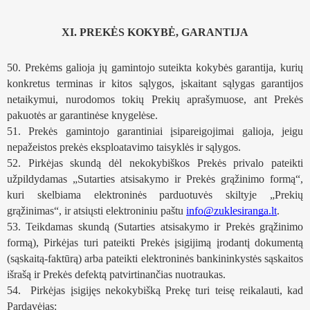
XI. PREKĖS KOKYBĖ, GARANTIJA
50. Prekėms galioja jų gamintojo suteikta kokybės garantija, kurių 
konkretus terminas ir kitos sąlygos, įskaitant sąlygas garantijos 
netaikymui, nurodomos tokių Prekių aprašymuose, ant Prekės 
pakuotės ar garantinėse knygelėse.
51. Prekės gamintojo garantiniai įsipareigojimai galioja, jeigu 
nepažeistos prekės eksploatavimo taisyklės ir sąlygos.
52. Pirkėjas skundą dėl nekokybiškos Prekės privalo pateikti 
užpildydamas „Sutarties atsisakymo ir Prekės grąžinimo formą“, 
kuri skelbiama elektroninės parduotuvės skiltyje „Prekių 
grąžinimas“, ir atsiųsti elektroniniu paštu 
info@zuklesiranga.lt
. 
53. Teikdamas skundą (Sutarties atsisakymo ir Prekės grąžinimo 
formą), Pirkėjas turi pateikti Prekės įsigijimą įrodantį dokumentą 
(sąskaitą-faktūrą) arba pateikti elektroninės bankininkystės sąskaitos 
išrašą ir Prekės defektą patvirtinančias nuotraukas. 
54.  Pirkėjas įsigijęs nekokybišką Prekę turi teisę reikalauti, kad 
Pardavėjas: