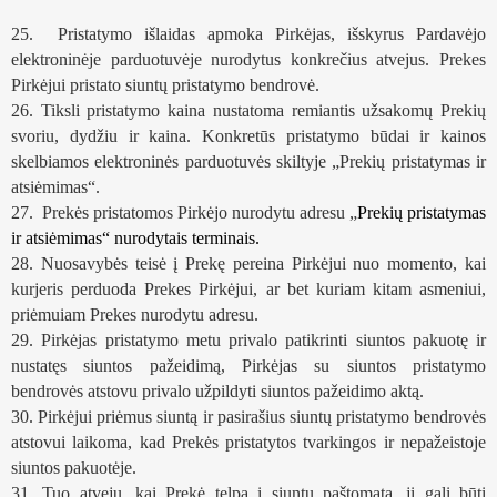
25.  Pristatymo išlaidas apmoka Pirkėjas, išskyrus Pardavėjo 
elektroninėje parduotuvėje nurodytus konkrečius atvejus. Prekes 
Pirkėjui pristato siuntų pristatymo bendrovė.
26. Tiksli pristatymo kaina nustatoma remiantis užsakomų Prekių 
svoriu, dydžiu ir kaina. Konkretūs pristatymo būdai ir kainos 
skelbiamos elektroninės parduotuvės skiltyje „
Prekių pristatymas ir 
atsiėmimas
“.
27.  Prekės pristatomos Pirkėjo nurodytu adresu „
Prekių pristatymas 
ir atsiėmimas“ nurodytais terminais.
28. Nuosavybės teisė į Prekę pereina Pirkėjui nuo momento, kai 
kurjeris perduoda Prekes Pirkėjui, ar bet kuriam kitam asmeniui, 
priėmuiam Prekes nurodytu adresu.
29. Pirkėjas pristatymo metu privalo patikrinti siuntos pakuotę ir 
nustatęs siuntos pažeidimą, Pirkėjas su siuntos pristatymo 
bendrovės atstovu privalo užpildyti siuntos pažeidimo aktą.
30. Pirkėjui priėmus siuntą ir pasirašius siuntų pristatymo bendrovės 
atstovui laikoma, kad Prekės pristatytos tvarkingos ir nepažeistoje 
siuntos pakuotėje.
31. Tuo atveju, kai Prekė telpa į siuntų paštomatą, ji gali būti 