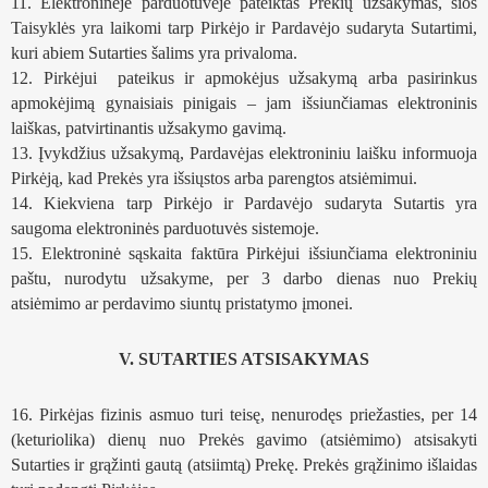
11. Elektroninėje parduotuvėje pateiktas Prekių užsakymas, šios 
Taisyklės yra laikomi tarp Pirkėjo ir Pardavėjo sudaryta Sutartimi, 
kuri abiem Sutarties šalims yra privaloma. 
12. Pirkėjui  pateikus ir apmokėjus užsakymą arba pasirinkus 
apmokėjimą gynaisiais pinigais – jam išsiunčiamas elektroninis 
laiškas, patvirtinantis užsakymo gavimą.
13. Įvykdžius užsakymą, Pardavėjas elektroniniu laišku informuoja 
Pirkėją, kad Prekės yra išsiųstos arba parengtos atsiėmimui.
14. Kiekviena tarp Pirkėjo ir Pardavėjo sudaryta Sutartis yra 
saugoma elektroninės parduotuvės sistemoje.
15. Elektroninė sąskaita faktūra Pirkėjui išsiunčiama elektroniniu 
paštu, nurodytu užsakyme, per 3 darbo dienas nuo Prekių 
atsiėmimo ar perdavimo siuntų pristatymo įmonei. 
V. SUTARTIES ATSISAKYMAS
16. Pirkėjas fizinis asmuo turi teisę, nenurodęs priežasties, per 14 
(keturiolika) dienų nuo Prekės gavimo (atsiėmimo) atsisakyti 
Sutarties ir grąžinti gautą (atsiimtą) Prekę. Prekės grąžinimo išlaidas 