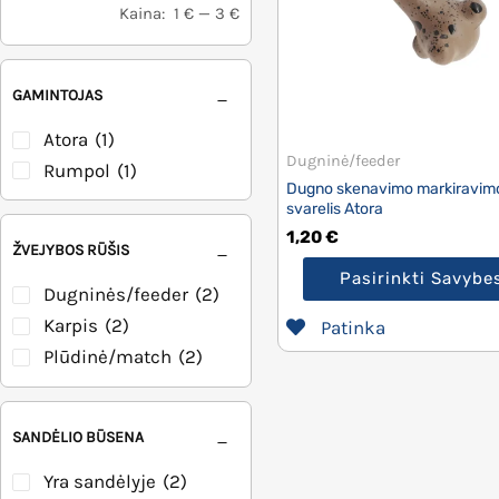
Kaina:
1 €
—
3 €
GAMINTOJAS
Atora
(1)
Dugninė/feeder
Rumpol
(1)
Dugno skenavimo markiravim
svarelis Atora
1,20
€
ŽVEJYBOS RŪŠIS
Pasirinkti Savybe
Dugninės/feeder
(2)
Karpis
(2)
Patinka
Plūdinė/match
(2)
SANDĖLIO BŪSENA
Yra sandėlyje
(2)