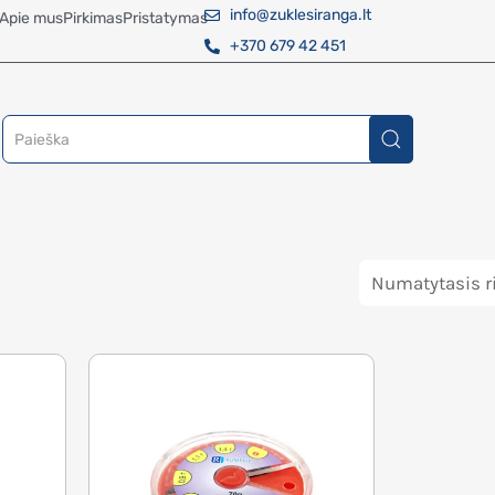
info@zuklesiranga.lt
Apie mus
Pirkimas
Pristatymas
+370 679 42 451