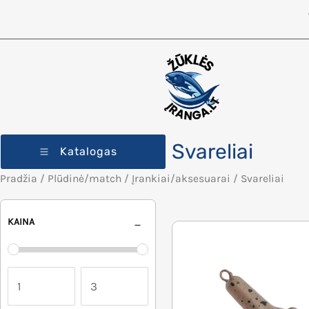
Svareliai
Katalogas
Pradžia
/
Plūdinė/match
/
Įrankiai/aksesuarai
/ Svareliai
KAINA