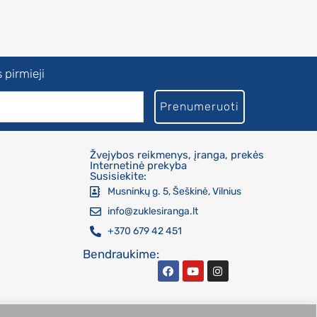
 pirmieji
Prenumeruoti
Žvejybos reikmenys, įranga, prekės
Internetinė prekyba
Susisiekite:
Musninkų g. 5, Šeškinė, Vilnius
info@zuklesiranga.lt
+370 679 42 451
Bendraukime: