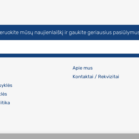
uokite mūsų naujienlaiškį ir gaukite geriausius pasiūlymus
Apie mus
Kontaktai / Rekvizitai
syklės
klės
itika