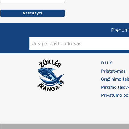
Atstatyti
Prenumer
D.U.K
Pristatymas
Grąžinimo tai
Pirkimo taisy
Privatumo pol