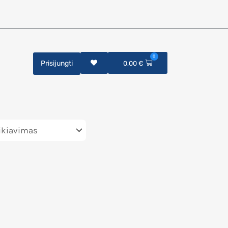
0
Prisijungti
0,00
€