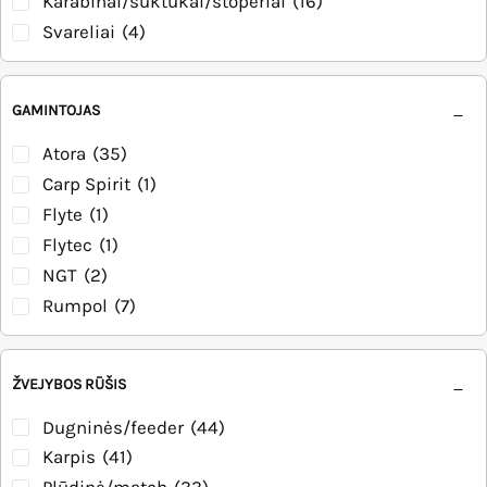
Karabinai/suktukai/stoperiai
(16)
Svareliai
(4)
GAMINTOJAS
Atora
(35)
Carp Spirit
(1)
Flyte
(1)
Flytec
(1)
NGT
(2)
Rumpol
(7)
ŽVEJYBOS RŪŠIS
Dugninės/feeder
(44)
Karpis
(41)