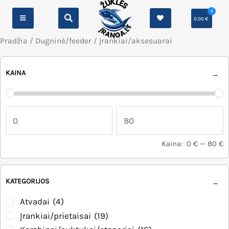
0
0,00
€
Pradžia
/
Dugninė/feeder
/ Įrankiai/aksesuarai
KAINA
Kaina:
0 €
—
80 €
KATEGORIJOS
Atvadai
(4)
Įrankiai/prietaisai
(19)