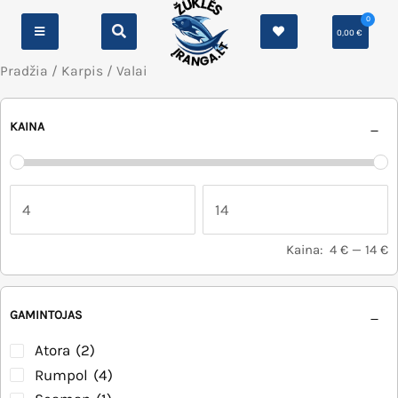
0
0,00
€
Pradžia
/
Karpis
/ Valai
KAINA
Kaina:
4 €
—
14 €
GAMINTOJAS
Atora
(2)
Rumpol
(4)