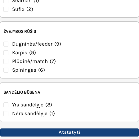
Seaman
(1)
Sufix
(2)
ŽVEJYBOS RŪŠIS
Dugninės/feeder
(9)
Karpis
(9)
Plūdinė/match
(7)
Spiningas
(6)
SANDĖLIO BŪSENA
Yra sandėlyje
(8)
Nėra sandėlyje
(1)
Atstatyti