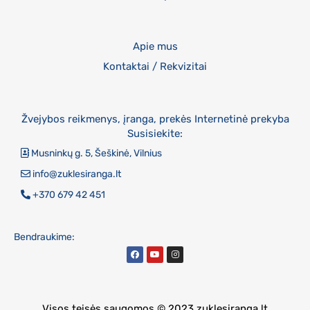
Apie mus
Kontaktai / Rekvizitai
Žvejybos reikmenys, įranga, prekės Internetinė prekyba
Susisiekite:
Musninkų g. 5, Šeškinė, Vilnius
info@zuklesiranga.lt
+370 679 42 451
Bendraukime:
Visos teisės saugomos © 2023 zuklesiranga.lt