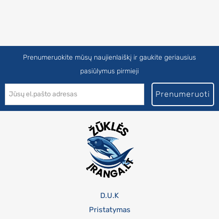
Prenumeruokite mūsų naujienlaiškį ir gaukite geriausius
pasiūlymus pirmieji
Prenumeruoti
D.U.K
Pristatymas