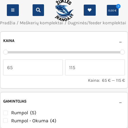
0
0,00
€
Pradžia
/
Meškerių komplektai
/ Dugninės/feeder komplektai
KAINA
Kaina:
65 €
—
115 €
GAMINTOJAS
Rumpol
(5)
Rumpol - Okuma
(4)