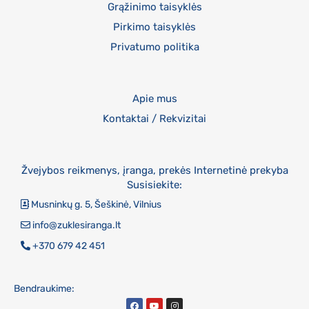
Grąžinimo taisyklės
Pirkimo taisyklės
Privatumo politika
Apie mus
Kontaktai / Rekvizitai
Žvejybos reikmenys, įranga, prekės Internetinė prekyba
Susisiekite:
Musninkų g. 5, Šeškinė, Vilnius
info@zuklesiranga.lt
+370 679 42 451
Bendraukime: