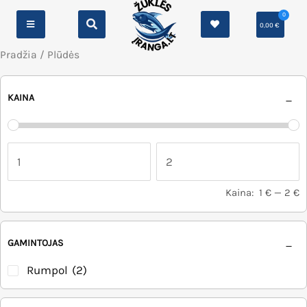
0
0,00
€
Pradžia
/ Plūdės
KAINA
Kaina:
1 €
—
2 €
GAMINTOJAS
Rumpol
(2)