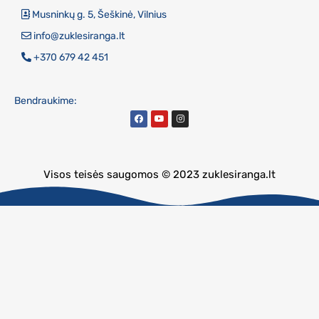
Musninkų g. 5, Šeškinė, Vilnius
info@zuklesiranga.lt
+370 679 42 451
Bendraukime:
Visos teisės saugomos © 2023 zuklesiranga.lt