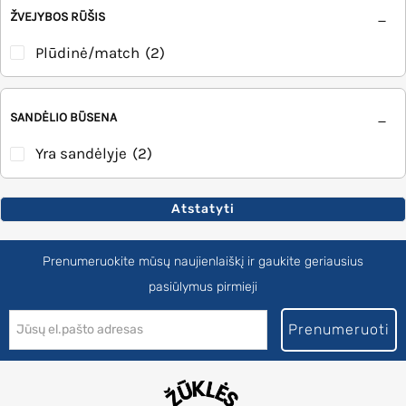
ŽVEJYBOS RŪŠIS
Plūdinė/match
(2)
SANDĖLIO BŪSENA
Yra sandėlyje
(2)
Atstatyti
Prenumeruokite mūsų naujienlaiškį ir gaukite geriausius
pasiūlymus pirmieji
Prenumeruoti