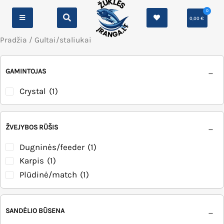
0
0,00
€
Pradžia
/ Gultai/staliukai
GAMINTOJAS
Crystal
(1)
ŽVEJYBOS RŪŠIS
Dugninės/feeder
(1)
Karpis
(1)
Plūdinė/match
(1)
SANDĖLIO BŪSENA