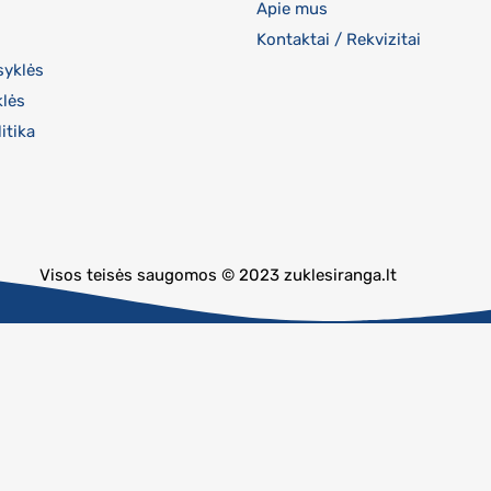
Apie mus
Kontaktai / Rekvizitai
syklės
klės
itika
Visos teisės saugomos © 2023 zuklesiranga.lt