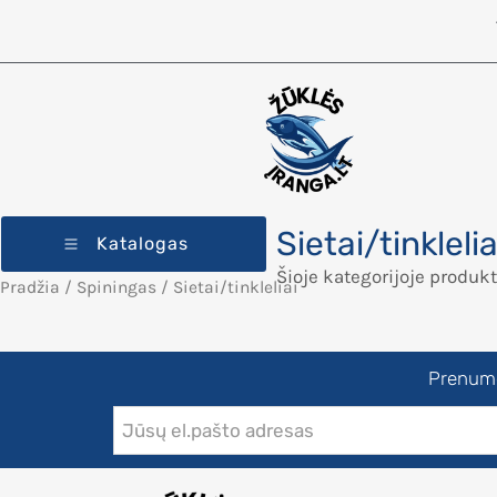
Sietai/tinklelia
Katalogas
Šioje kategorijoje produkt
Pradžia
/
Spiningas
/ Sietai/tinkleliai
Prenumer