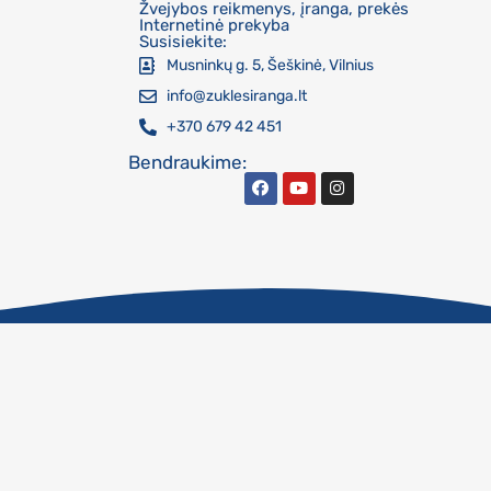
Žvejybos reikmenys, įranga, prekės
Internetinė prekyba
Susisiekite:
Musninkų g. 5, Šeškinė, Vilnius
info@zuklesiranga.lt
+370 679 42 451
Bendraukime: