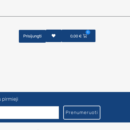
0
Prisijungti
0,00
€
 pirmieji
Prenumeruoti