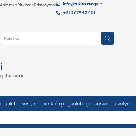
info@zuklesiranga.lt
Apie mus
Pirkimas
Pristatymas
+370 679 42 451
i
ų dar nėra.
uokite mūsų naujienlaiškį ir gaukite geriausius pasiūlymus