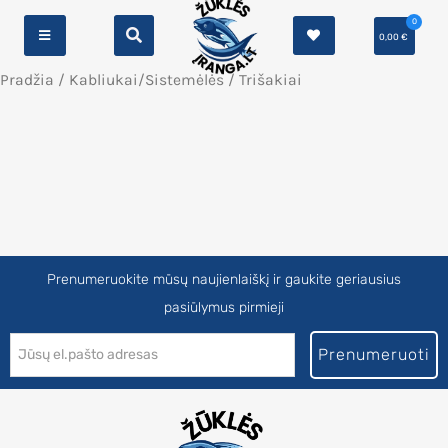
0
0,00
€
Pradžia
/
Kabliukai/Sistemėlės
/ Trišakiai
Prenumeruokite mūsų naujienlaiškį ir gaukite geriausius
pasiūlymus pirmieji
Prenumeruoti