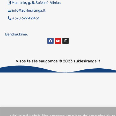
Musninkų g. 5, Šeškinė, Vilnius
info@zuklesiranga.lt
+370 679 42 451
Bendraukime:
Visos teisės saugomos © 2023 zuklesiranga.lt
Užtikrinti kokybišką aptarnavimą naudojame slapukus.