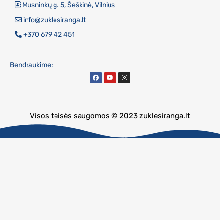
Musninkų g. 5, Šeškinė, Vilnius
info@zuklesiranga.lt
+370 679 42 451
Bendraukime:
Visos teisės saugomos © 2023 zuklesiranga.lt