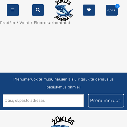
0
0,00
€
Pradžia
/
Valai
/ Fluorokarboniniai
Prenumeruokite mūsų naujienlaiškį ir gaukite geriausius
pasiūlymus pirmieji
Prenumeruoti