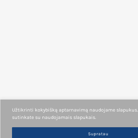
Užtikrinti kokybišką aptarnavimą naudojame slapukus
sutinkate su naudojamais slapukais.
Supratau