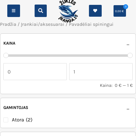
0
0,00
€
Pradžia
/
Įrankiai/aksesuarai
/ Pavadėliai spiningui
KAINA
Kaina:
0 €
—
1 €
GAMINTOJAS
Atora
(2)