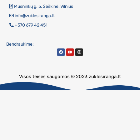
Musninkų g. 5, Šeškinė, Vilnius
info@zuklesiranga.lt
+370 679 42 451
Bendraukime:
Visos teisės saugomos © 2023 zuklesiranga.lt