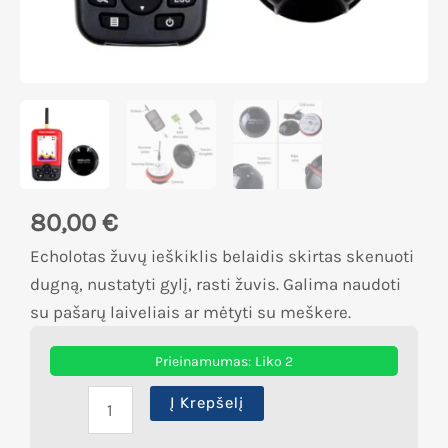
80,00
€
Echolotas žuvų ieškiklis belaidis skirtas skenuoti
dugną, nustatyti gylį, rasti žuvis. Galima naudoti
su pašarų laiveliais ar mėtyti su meškere.
Prieinamumas:
Liko 2
Į Krepšelį