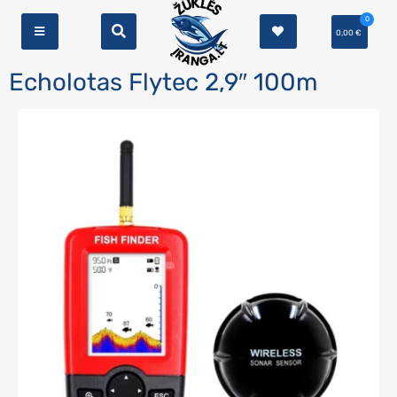
0
0,00
€
Echolotas Flytec 2,9″ 100m