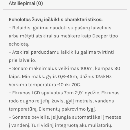
Atsiliepimai (0)
Echolotas žuvų ieškiklis charakteristikos:
– Belaidis, galima naudoti su pašarų laiveliais
arba mėtyti atskirai su meškere kaip Deeper tipo
echolotą.
– Atskirai parduodamu laikikliu galima tvirtinti
prie laivelio.
– Sonaro maksimalus veikimas 100m, kampas 90
laips. Min maks. gylis 0,6-45m, dažnis 125kHz.
Veikimo temperatūra -10 iki 70C.
– Ekranas LCD spalvotas 7cm 2,9″ dydžio. Ekranas
rodo dugno reljefą, žuvis, gylį metrais, vandens
temperatūrą. Elementų pakrovimo lygį.
– Sonaras bevielis. Įsijungia automatiškai įmestas
į vandenį. Turi vidinį integruotą akumuliatorių.