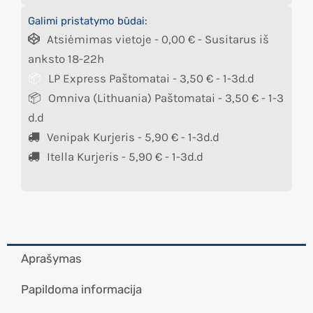
Galimi pristatymo būdai:
Atsiėmimas vietoje -
0,00
€
- Susitarus iš
anksto 18-22h
LP Express Paštomatai -
3,50
€
- 1-3d.d
Omniva (Lithuania) Paštomatai -
3,50
€
- 1-3
d.d
Venipak Kurjeris -
5,90
€
- 1-3d.d
Itella Kurjeris -
5,90
€
- 1-3d.d
Aprašymas
Papildoma informacija