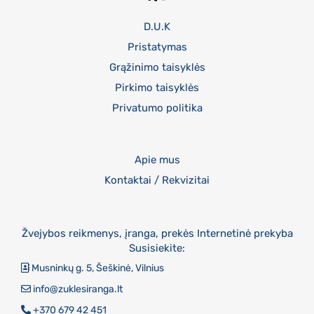
D.U.K
Pristatymas
Grąžinimo taisyklės
Pirkimo taisyklės
Privatumo politika
Apie mus
Kontaktai / Rekvizitai
Žvejybos reikmenys, įranga, prekės Internetinė prekyba
Susisiekite:
Musninkų g. 5, Šeškinė, Vilnius
info@zuklesiranga.lt
+370 679 42 451