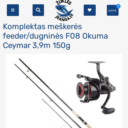
0
0,00
€
Komplektas meškerės
feeder/dugninės F08 Okuma
Ceymar 3,9m 150g