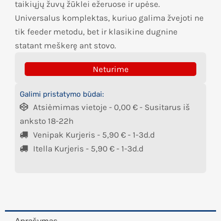
taikiųjų žuvų žūklei ežeruose ir upėse.
Universalus komplektas, kuriuo galima žvejoti ne
tik feeder metodu, bet ir klasikine dugnine
statant meškerę ant stovo.
Neturime
Galimi pristatymo būdai:
Atsiėmimas vietoje -
0,00
€
- Susitarus iš
anksto 18-22h
Venipak Kurjeris -
5,90
€
- 1-3d.d
Itella Kurjeris -
5,90
€
- 1-3d.d
Aprašymas