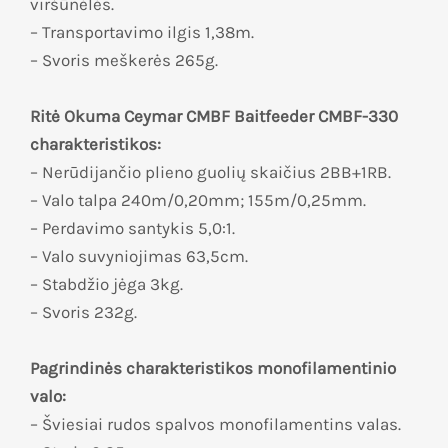
viršūnėlės.
– Transportavimo ilgis 1,38m.
– Svoris meškerės 265g.
Ritė Okuma Ceymar CMBF Baitfeeder CMBF-330
charakteristikos:
– Nerūdijančio plieno guolių skaičius 2BB+1RB.
– Valo talpa 240m/0,20mm; 155m/0,25mm.
– Perdavimo santykis 5,0:1.
– Valo suvyniojimas 63,5cm.
– Stabdžio jėga 3kg.
– Svoris 232g.
Pagrindinės charakteristikos monofilamentinio
valo:
– Šviesiai rudos spalvos monofilamentins valas.