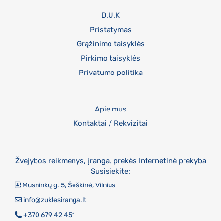
D.U.K
Pristatymas
Grąžinimo taisyklės
Pirkimo taisyklės
Privatumo politika
Apie mus
Kontaktai / Rekvizitai
Žvejybos reikmenys, įranga, prekės Internetinė prekyba
Susisiekite:
Musninkų g. 5, Šeškinė, Vilnius
info@zuklesiranga.lt
+370 679 42 451