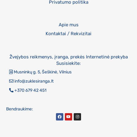
Privatumo politika
Apie mus
Kontaktai / Rekvizitai
Žvejybos reikmenys, įranga, prekės Internetinė prekyba
Susisiekite:
Musninkų g. 5, Šeškinė, Vilnius
info@zuklesiranga.lt
+370 679 42 451
Bendraukime: