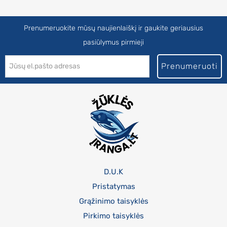
Prenumeruokite mūsų naujienlaiškį ir gaukite geriausius
pasiūlymus pirmieji
Prenumeruoti
D.U.K
Pristatymas
Grąžinimo taisyklės
Pirkimo taisyklės