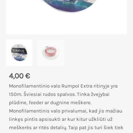
4,00
€
Monofilamentinio valo Rumpol Extra ritinyje yra
150m. Šviesiai rudos spalvos. Tinka žvejybai
plūdine, feeder ar dugnine meškere.
Monofilamentinis valo privalumai, kad jis mažiau
linkęs pintis apsisukti ar kur kitur užkliūti už
meškerės ar ritės detalių. Taip pat jis turi šiek tiek