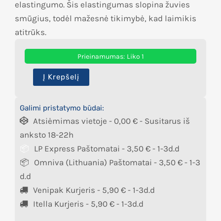
elastingumo. Šis elastingumas slopina žuvies
smūgius, todėl mažesnė tikimybė, kad laimikis
atitrūks.
Prieinamumas:
Liko 1
Į Krepšelį
Galimi pristatymo būdai:
Atsiėmimas vietoje -
0,00
€
- Susitarus iš
anksto 18-22h
LP Express Paštomatai -
3,50
€
- 1-3d.d
Omniva (Lithuania) Paštomatai -
3,50
€
- 1-3
d.d
Venipak Kurjeris -
5,90
€
- 1-3d.d
Itella Kurjeris -
5,90
€
- 1-3d.d