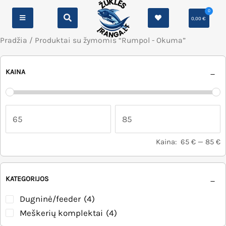
0
0,00
€
Pradžia
/ Produktai su žymomis “Rumpol - Okuma”
KAINA
Kaina:
65 €
—
85 €
KATEGORIJOS
Dugninė/feeder
(4)
Meškerių komplektai
(4)