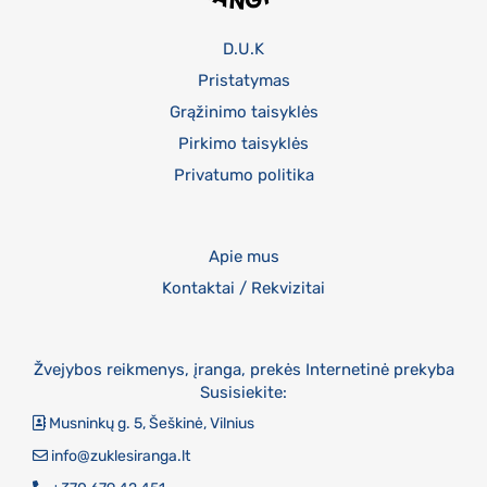
D.U.K
Pristatymas
Grąžinimo taisyklės
Pirkimo taisyklės
Privatumo politika
Apie mus
Kontaktai / Rekvizitai
Žvejybos reikmenys, įranga, prekės Internetinė prekyba
Susisiekite:
Musninkų g. 5, Šeškinė, Vilnius
info@zuklesiranga.lt