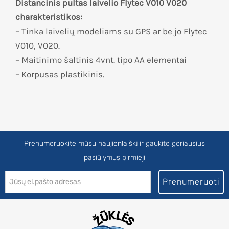
Distancinis pultas laivelio Flytec V010 V020
charakteristikos:
– Tinka laivelių modeliams su GPS ar be jo Flytec
V010, V020.
– Maitinimo šaltinis 4vnt. tipo AA elementai
– Korpusas plastikinis.
Prenumeruokite mūsų naujienlaiškį ir gaukite geriausius
pasiūlymus pirmieji
Prenumeruoti