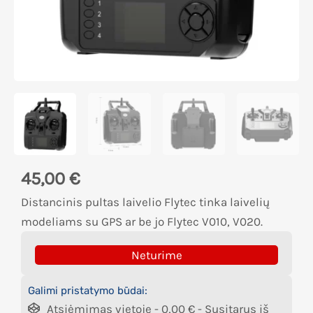
45,00
€
Distancinis pultas laivelio Flytec tinka laivelių
modeliams su GPS ar be jo Flytec V010, V020.
Neturime
Galimi pristatymo būdai:
Atsiėmimas vietoje -
0,00
€
- Susitarus iš