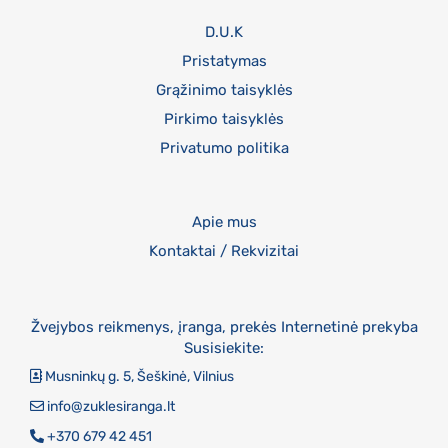
D.U.K
Pristatymas
Grąžinimo taisyklės
Pirkimo taisyklės
Privatumo politika
Apie mus
Kontaktai / Rekvizitai
Žvejybos reikmenys, įranga, prekės Internetinė prekyba
Susisiekite:
Musninkų g. 5, Šeškinė, Vilnius
info@zuklesiranga.lt
+370 679 42 451