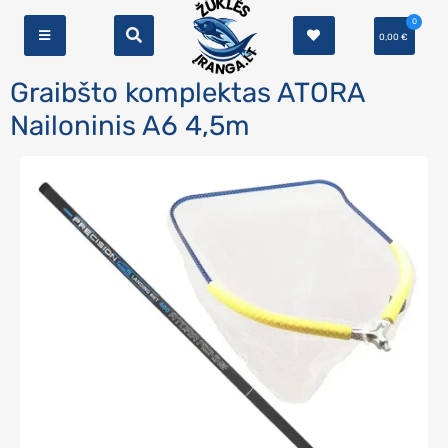
0
0,00
€
Graibšto komplektas ATORA
Nailoninis A6 4,5m