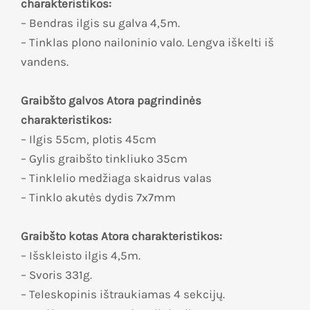
charakteristikos:
– Bendras ilgis su galva 4,5m.
– Tinklas plono nailoninio valo. Lengva iškelti iš
vandens.
Graibšto galvos Atora pagrindinės
charakteristikos:
– Ilgis 55cm, plotis 45cm
– Gylis graibšto tinkliuko 35cm
– Tinklelio medžiaga skaidrus valas
– Tinklo akutės dydis 7x7mm
Graibšto kotas Atora charakteristikos:
– Išskleisto ilgis 4,5m.
– Svoris 331g.
– Teleskopinis ištraukiamas 4 sekcijų.