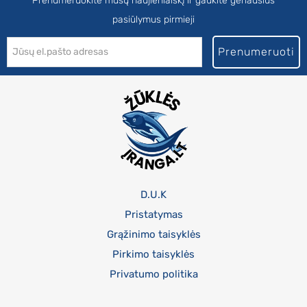
Prenumeruokite mūsų naujienlaiškį ir gaukite geriausius
pasiūlymus pirmieji
Prenumeruoti
D.U.K
Pristatymas
Grąžinimo taisyklės
Pirkimo taisyklės
Privatumo politika