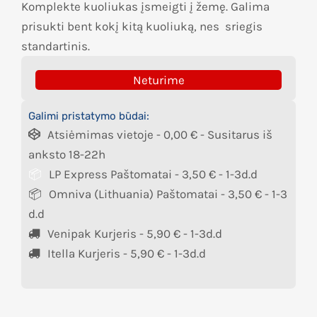
Komplekte kuoliukas įsmeigti į žemę. Galima
prisukti bent kokį kitą kuoliuką, nes sriegis
standartinis.
Neturime
Galimi pristatymo būdai:
Atsiėmimas vietoje -
0,00
€
- Susitarus iš
anksto 18-22h
LP Express Paštomatai -
3,50
€
- 1-3d.d
Omniva (Lithuania) Paštomatai -
3,50
€
- 1-3
d.d
Venipak Kurjeris -
5,90
€
- 1-3d.d
Itella Kurjeris -
5,90
€
- 1-3d.d