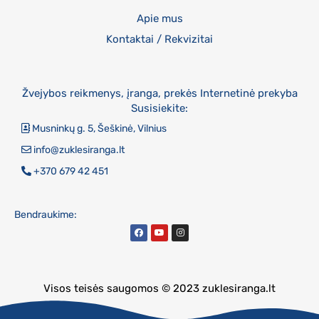
Apie mus
Kontaktai / Rekvizitai
Žvejybos reikmenys, įranga, prekės Internetinė prekyba
Susisiekite:
Musninkų g. 5, Šeškinė, Vilnius
info@zuklesiranga.lt
+370 679 42 451
Bendraukime:
Visos teisės saugomos © 2023 zuklesiranga.lt