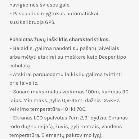
navigacinės šviesos gale.
– Paspaudus mygtukus automatiškai
susikalibruoja GPS.
Echolotas žuvų ieškiklis charakteristikos:
– Belaidis, galima naudoti su pašarų laiveliais
arba mėtyti atskirai su meškere kaip Deeper tipo
echolotą.
– Atskirai parduodamu laikikliu galima tvirtinti
prie laivelio.
– Sonaro maksimalus veikimas 100m, kampas 90
laips. Min maks. gylis 0,6-45m, dažnis 125kHz.
Veikimo temperatūra -10 iki 70C.
– Ekranas LCD spalvotas 7cm 2,9″ dydžio. Ekranas
rodo dugno reljefą, žuvis, gylį metrais, vandens
temperatūrą. Elementų pakrovimo lygį.