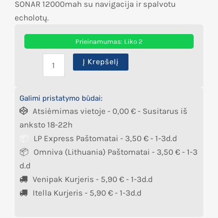
SONAR 12000mah su navigacija ir spalvotu
echolotų.
Prieinamumas:
Liko 2
Į Krepšelį
Galimi pristatymo būdai:
Atsiėmimas vietoje -
0,00
€
- Susitarus iš
anksto 18-22h
LP Express Paštomatai -
3,50
€
- 1-3d.d
Omniva (Lithuania) Paštomatai -
3,50
€
- 1-3
d.d
Venipak Kurjeris -
5,90
€
- 1-3d.d
Itella Kurjeris -
5,90
€
- 1-3d.d