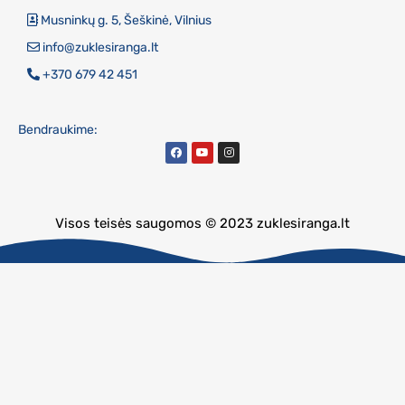
Musninkų g. 5, Šeškinė, Vilnius
info@zuklesiranga.lt
+370 679 42 451
Bendraukime:
Visos teisės saugomos © 2023 zuklesiranga.lt