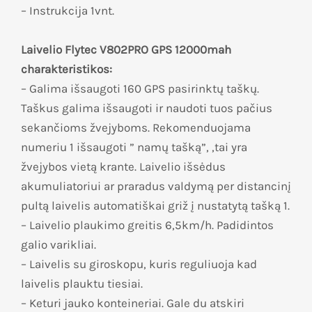
– Instrukcija 1vnt.
Laivelio Flytec V802PRO GPS 12000mah
charakteristikos:
– Galima išsaugoti 160 GPS pasirinktų taškų.
Taškus galima išsaugoti ir naudoti tuos pačius
sekančioms žvejyboms. Rekomenduojama
numeriu 1 išsaugoti ” namų tašką”, ,tai yra
žvejybos vietą krante. Laivelio išsėdus
akumuliatoriui ar praradus valdymą per distancinį
pultą laivelis automatiškai griž į nustatytą tašką 1.
– Laivelio plaukimo greitis 6,5km/h. Padidintos
galio varikliai.
– Laivelis su giroskopu, kuris reguliuoja kad
laivelis plauktu tiesiai.
– Keturi jauko konteineriai. Gale du atskiri