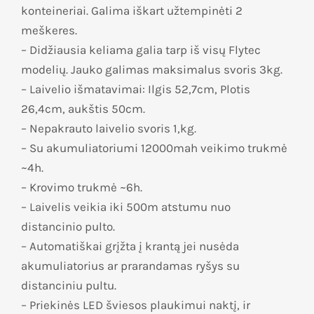
konteineriai. Galima iškart užtempinėti 2
meškeres.
– Didžiausia keliama galia tarp iš visų Flytec
modelių. Jauko galimas maksimalus svoris 3kg.
– Laivelio išmatavimai: Ilgis 52,7cm, Plotis
26,4cm, aukštis 50cm.
– Nepakrauto laivelio svoris 1,kg.
– Su akumuliatoriumi 12000mah veikimo trukmė
~4h.
– Krovimo trukmė ~6h.
– Laivelis veikia iki 500m atstumu nuo
distancinio pulto.
– Automatiškai grįžta į krantą jei nusėda
akumuliatorius ar prarandamas ryšys su
distanciniu pultu.
– Priekinės LED šviesos plaukimui naktį, ir