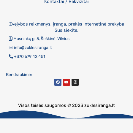
Kontaktai / Rekvizitai
Žvejybos reikmenys, įranga, prekės Internetinė prekyba
Susisiekite:
Musninkų g. 5, Šeškinė, Vilnius
info@zuklesiranga.lt
+370 679 42 451
Bendraukime:
Visos teisės saugomos © 2023 zuklesiranga.lt