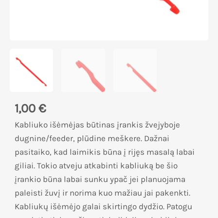
1,00
€
Kabliuko išėmėjas būtinas įrankis žvejyboje
dugnine/feeder, plūdine meškere. Dažnai
pasitaiko, kad laimikis būna į rijęs masalą labai
giliai. Tokio atveju atkabinti kabliuką be šio
įrankio būna labai sunku ypač jei planuojama
paleisti žuvį ir norima kuo mažiau jai pakenkti.
Kabliukų išėmėjo galai skirtingo dydžio. Patogu