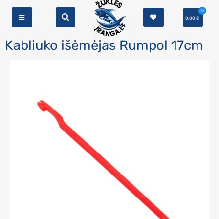
0
0,00
€
Kabliuko išėmėjas Rumpol 17cm