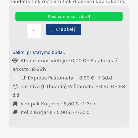
naudotis tiek mažiem tiek dideliem kabliukams.
Prieinamumas:
Liko 4
Į Krepšelį
Galimi pristatymo būdai:
Atsiėmimas vietoje -
0,00
€
- Susitarus iš
anksto 18-22h
LP Express Paštomatai -
3,50
€
- 1-3d.d
Omniva (Lithuania) Paštomatai -
3,50
€
- 1-3
d.d
Venipak Kurjeris -
5,90
€
- 1-3d.d
Itella Kurjeris -
5,90
€
- 1-3d.d