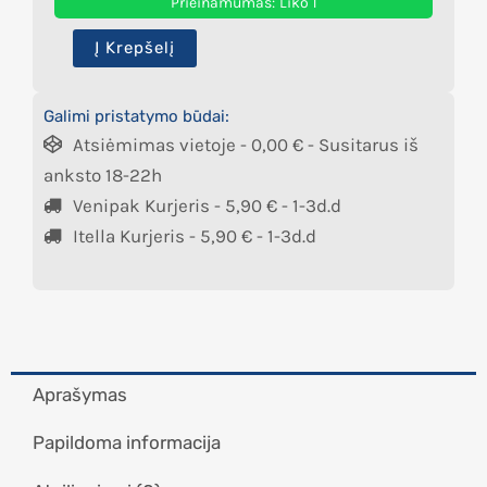
Prieinamumas:
Liko 1
Į Krepšelį
Galimi pristatymo būdai:
Atsiėmimas vietoje -
0,00
€
- Susitarus iš
anksto 18-22h
Venipak Kurjeris -
5,90
€
- 1-3d.d
Itella Kurjeris -
5,90
€
- 1-3d.d
Aprašymas
Papildoma informacija