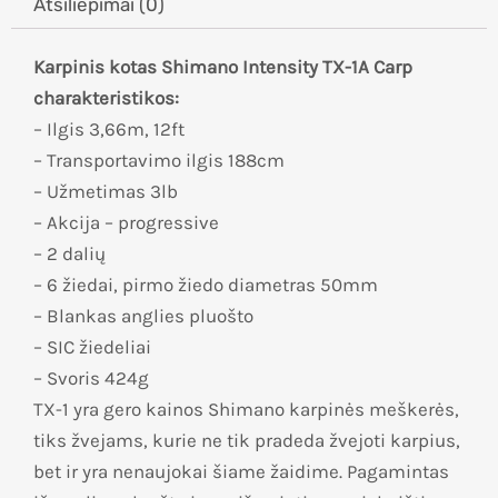
Atsiliepimai (0)
Karpinis kotas Shimano Intensity TX-1A Carp
charakteristikos:
– Ilgis 3,66m, 12ft
– Transportavimo ilgis 188cm
– Užmetimas 3lb
– Akcija – progressive
– 2 dalių
– 6 žiedai, pirmo žiedo diametras 50mm
– Blankas anglies pluošto
– SIC žiedeliai
– Svoris 424g
TX-1 yra gero kainos Shimano karpinės meškerės,
tiks žvejams, kurie ne tik pradeda žvejoti karpius,
bet ir yra nenaujokai šiame žaidime.
Pagamintas