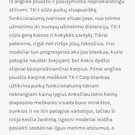
iš anglies pluošto ir pasižymintis nepriekaištingu
stiliumi, TX-1 siūlo puikų visapusišką
funkcionalumą įvairiose situacijose, nuo tolimo
užmetimo iki trumpų užmetimo distancijų.
TX-1
siūlo gerą kainos ir kokybės santykį.
Tikrai
pateisins, o gal net viršys jūsų lūkesčius.
Visi
modeliai turi progresyvios akcijos blankus, kurie
patogūs naudoti žvejojant, bet kokio dydžio
stipriai besipriešinančius karpius.
Pilnai anglies
pluošto karpinė meškerė
TX-1 Carp blankas
užtikrina puikų funkcionalumą tokiam
nebrangiam kainų lygiui.
Anksčiau tokio kainų
diapazono meškerės visada buvo minkštos,
sunkios ir ne itin patogios vartotojui, tačiau ši
linija keičia žaidimą.
Ilgesni modeliai leidžia
pasiekti stebėtinai ilgus metimo atstumus, o