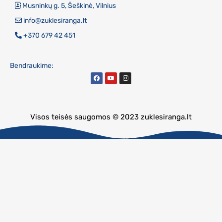
Musninkų g. 5, Šeškinė, Vilnius
info@zuklesiranga.lt
+370 679 42 451
Bendraukime:
Visos teisės saugomos © 2023 zuklesiranga.lt