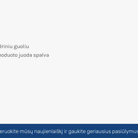
driniu guoliu
anoduoto juoda spalva
uokite mūsų naujienlaiškį ir gaukite geriausius pasiūlymus