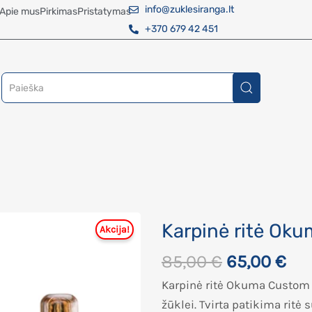
info@zuklesiranga.lt
Apie mus
Pirkimas
Pristatymas
+370 679 42 451
Karpinė ritė Ok
85,00
€
65,00
€
Karpinė ritė Okuma Custom 
žūklei. Tvirta patikima rit