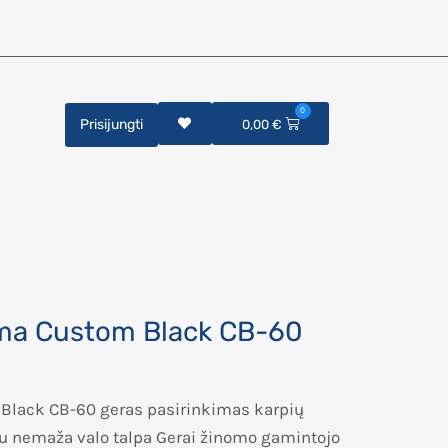
0
Prisijungti
0,00
€
uma Custom Black CB-60
Black CB-60 geras pasirinkimas karpių
ė su nemaža valo talpa Gerai žinomo gamintojo