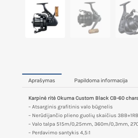
Aprašymas
Papildoma informacija
Karpinė ritė Okuma Custom Black CB-60 chara
– Atsarginis grafitinis valo būgnelis
– Nerūdijančio plieno guolių skaičius 3BB+1R
– Valo talpa 515m/0,25mm, 360m/0,3mm, 
– Perdavimo santykis 4,5:1