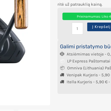
ritė už patrauklią kainą.
Prieinamumas:
Liko 
Į Krepšelį
Galimi pristatymo bū
Atsiėmimas vietoje -
0
LP Express Paštomatai
Omniva (Lithuania) Pa
Venipak Kurjeris -
5,90
Itella Kurjeris -
5,90
€
-