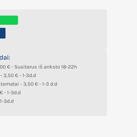
4
dai:
,00
€
- Susitarus iš anksto 18-22h
 -
3,50
€
- 1-3d.d
štomatai -
3,50
€
- 1-3 d.d
€
- 1-3d.d
 1-3d.d