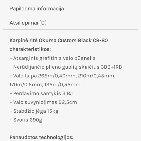
Papildoma informacija
Atsiliepimai (0)
Karpinė ritė Okuma Custom Black CB-80
charakteristikos:
– Atsarginis grafitinis valo būgnelis
– Nerūdijančio plieno guolių skaičius 3BB+1RB
– Valo talpa 265m/0,40mm, 210m/0,45mm,
170m/0,5mm, 135m/0,55mm
– Perdavimo santykis 3,8:1
– Valo suvyniojimas 92,5cm
– Stabdžio jėga 15kg
– Svoris 690g
Panaudotos technologijos: