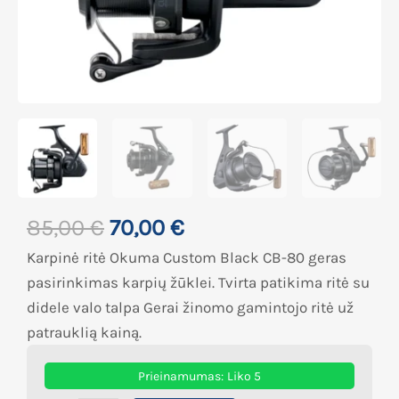
85,00
€
70,00
€
Karpinė ritė Okuma Custom Black CB-80 geras
pasirinkimas karpių žūklei. Tvirta patikima ritė su
didele valo talpa Gerai žinomo gamintojo ritė už
patrauklią kainą.
Prieinamumas:
Liko 5