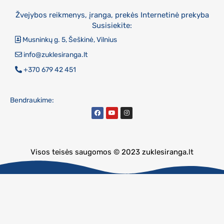
Žvejybos reikmenys, įranga, prekės Internetinė prekyba
Susisiekite:
Musninkų g. 5, Šeškinė, Vilnius
info@zuklesiranga.lt
+370 679 42 451
Bendraukime:
Visos teisės saugomos © 2023 zuklesiranga.lt