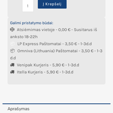
Į Krepšelį
Galimi pristatymo būdai:
Atsiėmimas vietoje -
0,00
€
- Susitarus iš
anksto 18-22h
LP Express Paštomatai -
3,50
€
- 1-3d.d
Omniva (Lithuania) Paštomatai -
3,50
€
- 1-3
d.d
Venipak Kurjeris -
5,90
€
- 1-3d.d
Itella Kurjeris -
5,90
€
- 1-3d.d
Aprašymas