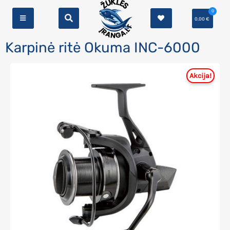
0
0,00
€
Karpinė ritė Okuma INC-6000