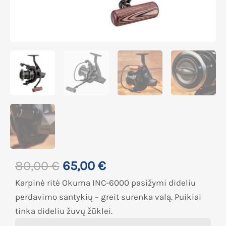
80,00
€
65,00
€
Karpinė ritė Okuma INC-6000 pasižymi dideliu
perdavimo santykių – greit surenka valą. Puikiai
tinka dideliu žuvų žūklei.