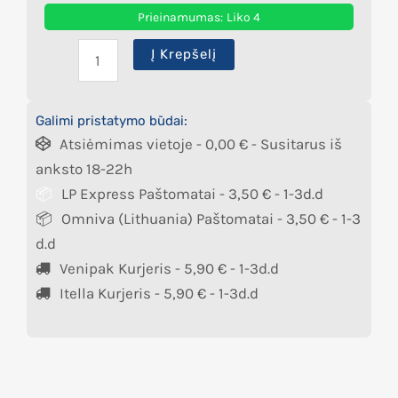
Prieinamumas:
Liko 4
Į Krepšelį
Galimi pristatymo būdai:
Atsiėmimas vietoje -
0,00
€
- Susitarus iš
anksto 18-22h
LP Express Paštomatai -
3,50
€
- 1-3d.d
Omniva (Lithuania) Paštomatai -
3,50
€
- 1-3
d.d
Venipak Kurjeris -
5,90
€
- 1-3d.d
Itella Kurjeris -
5,90
€
- 1-3d.d