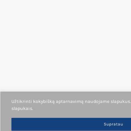
Užtikrinti kokybišką aptarnavimą naudojame slapukus
slapukais.
Supratau