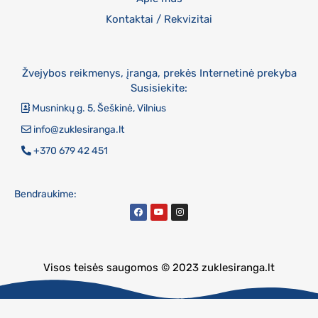
Kontaktai / Rekvizitai
Žvejybos reikmenys, įranga, prekės Internetinė prekyba
Susisiekite:
Musninkų g. 5, Šeškinė, Vilnius
info@zuklesiranga.lt
+370 679 42 451
Bendraukime:
Visos teisės saugomos © 2023 zuklesiranga.lt