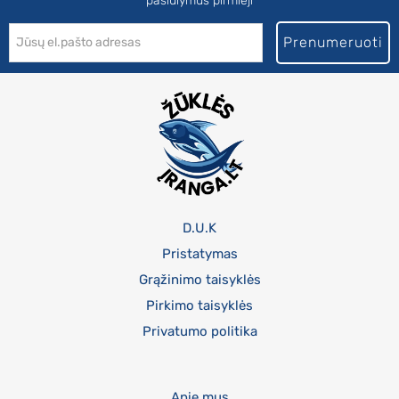
pasiūlymus pirmieji
Prenumeruoti
D.U.K
Pristatymas
Grąžinimo taisyklės
Pirkimo taisyklės
Privatumo politika
Apie mus