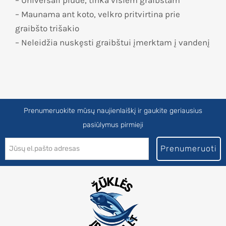
– Universali plūdė, tinka visiem graibštam
– Maunama ant koto, velkro pritvirtina prie
graibšto trišakio
– Neleidžia nuskęsti graibštui įmerktam į vandenį
Prenumeruokite mūsų naujienlaiškį ir gaukite geriausius
pasiūlymus pirmieji
Prenumeruoti