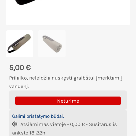
5,00
€
Prilaiko, neleidžia nuskęsti graibštui įmerktam į
vandenį.
Neturime
Galimi pristatymo būdai:
Atsiėmimas vietoje -
0,00
€
- Susitarus iš
anksto 18-22h