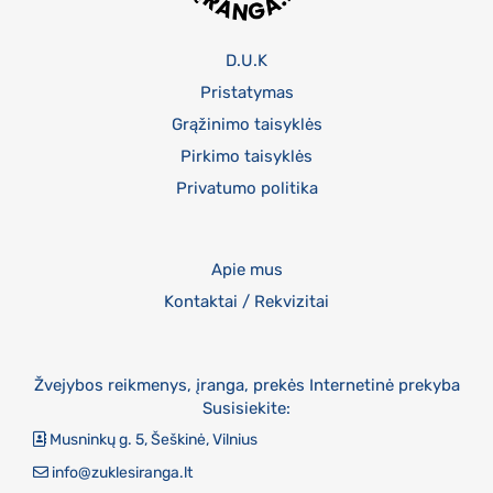
D.U.K
Pristatymas
Grąžinimo taisyklės
Pirkimo taisyklės
Privatumo politika
Apie mus
Kontaktai / Rekvizitai
Žvejybos reikmenys, įranga, prekės Internetinė prekyba
Susisiekite:
Musninkų g. 5, Šeškinė, Vilnius
info@zuklesiranga.lt