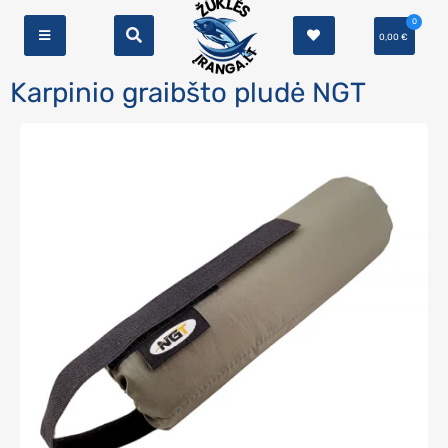
0
0,00
€
Karpinio graibšto pludė NGT