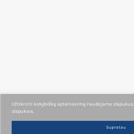
Užtikrinti kokybišką aptarnavimą naudojame slapukus
slapukais.
Supratau