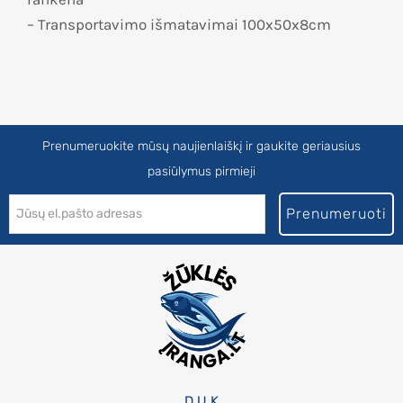
– Transportavimo išmatavimai 100x50x8cm
Prenumeruokite mūsų naujienlaiškį ir gaukite geriausius
pasiūlymus pirmieji
Prenumeruoti
D.U.K