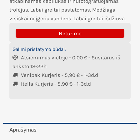
atkabinamas kabliukas ir nufotografuojamas
trofėjus. Labai greitai pastatomas. Medžiaga
visiškai neįgeria vandens. Labai greitai išdžiūva.
Neturime
Galimi pristatymo būdai:
Atsiėmimas vietoje -
0,00
€
- Susitarus iš
anksto 18-22h
Venipak Kurjeris -
5,90
€
- 1-3d.d
Itella Kurjeris -
5,90
€
- 1-3d.d
Aprašymas