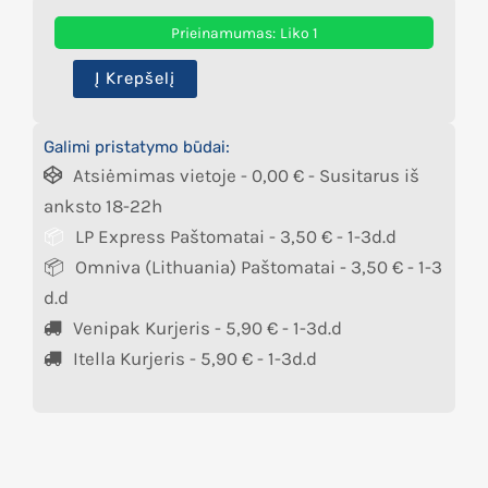
Prieinamumas:
Liko 1
Į Krepšelį
Galimi pristatymo būdai:
Atsiėmimas vietoje -
0,00
€
- Susitarus iš
anksto 18-22h
LP Express Paštomatai -
3,50
€
- 1-3d.d
Omniva (Lithuania) Paštomatai -
3,50
€
- 1-3
d.d
Venipak Kurjeris -
5,90
€
- 1-3d.d
Itella Kurjeris -
5,90
€
- 1-3d.d