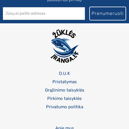
Prenumeruoti
D.U.K
Pristatymas
Grąžinimo taisyklės
Pirkimo taisyklės
Privatumo politika
Apie mus