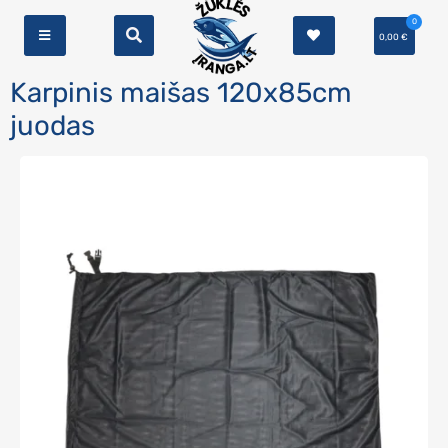
0
0,00
€
Karpinis maišas 120x85cm
juodas