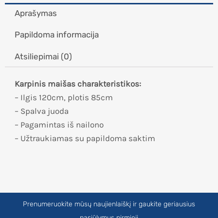
Aprašymas
Papildoma informacija
Atsiliepimai (0)
Karpinis maišas charakteristikos:
– Ilgis 120cm, plotis 85cm
– Spalva juoda
– Pagamintas iš nailono
– Užtraukiamas su papildoma saktim
Prenumeruokite mūsų naujienlaiškį ir gaukite geriausius
pasiūlymus pirmieji