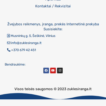
Kontaktai / Rekvizitai
Žvejybos reikmenys, įranga, prekės Internetinė prekyba
Susisiekite:
Musninkų g. 5, Šeškinė, Vilnius
info@zuklesiranga.lt
+370 679 42 451
Bendraukime:
Visos teisės saugomos © 2023 zuklesiranga.lt