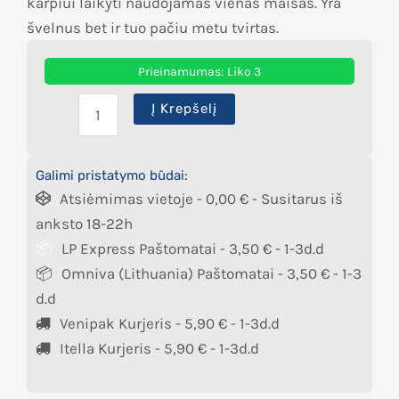
karpiui laikyti naudojamas vienas maišas. Yra
švelnus bet ir tuo pačiu metu tvirtas.
Prieinamumas:
Liko 3
Į Krepšelį
Galimi pristatymo būdai:
Atsiėmimas vietoje -
0,00
€
- Susitarus iš
anksto 18-22h
LP Express Paštomatai -
3,50
€
- 1-3d.d
Omniva (Lithuania) Paštomatai -
3,50
€
- 1-3
d.d
Venipak Kurjeris -
5,90
€
- 1-3d.d
Itella Kurjeris -
5,90
€
- 1-3d.d