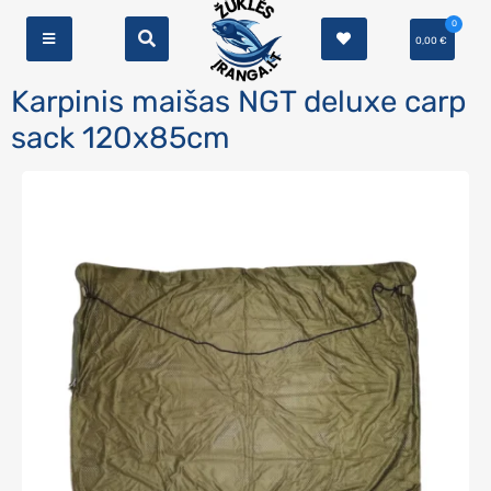
0
0,00
€
Karpinis maišas NGT deluxe carp
sack 120x85cm