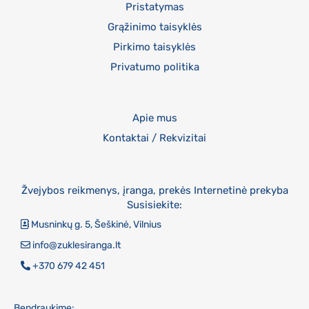
Pristatymas
Grąžinimo taisyklės
Pirkimo taisyklės
Privatumo politika
Apie mus
Kontaktai / Rekvizitai
Žvejybos reikmenys, įranga, prekės Internetinė prekyba
Susisiekite:
Musninkų g. 5, Šeškinė, Vilnius
info@zuklesiranga.lt
+370 679 42 451
Bendraukime: