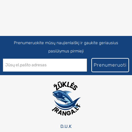
Prenumeruokite mūsų naujienlaiškį ir gaukite geriausius
pasiūlymus pirmieji
Prenumeruoti
D.U.K