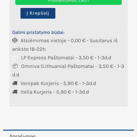
Prieinamumas:
Liko 1
Į Krepšelį
Galimi pristatymo būdai:
Atsiėmimas vietoje -
0,00
€
- Susitarus iš
anksto 18-22h
LP Express Paštomatai -
3,50
€
- 1-3d.d
Omniva (Lithuania) Paštomatai -
3,50
€
- 1-3
d.d
Venipak Kurjeris -
5,90
€
- 1-3d.d
Itella Kurjeris -
5,90
€
- 1-3d.d
Aprašymas