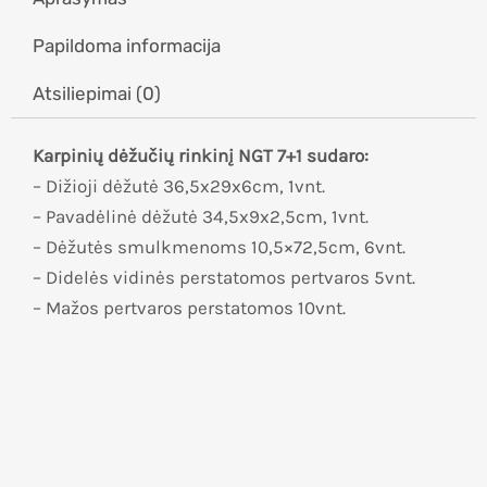
Papildoma informacija
Atsiliepimai (0)
Karpinių dėžučių rinkinį NGT 7+1 sudaro:
– Dižioji dėžutė 36,5x29x6cm, 1vnt.
– Pavadėlinė dėžutė 34,5x9x2,5cm, 1vnt.
– Dėžutės smulkmenoms 10,5×72,5cm, 6vnt.
– Didelės vidinės perstatomos pertvaros 5vnt.
– Mažos pertvaros perstatomos 10vnt.