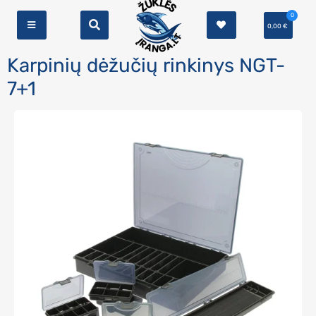
0
0,00
€
Karpinių dėžučių rinkinys NGT-
7+1