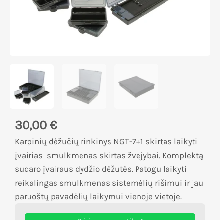
30,00
€
Karpinių dėžučių rinkinys NGT-7+1 skirtas laikyti
įvairias smulkmenas skirtas žvejybai. Komplektą
sudaro įvairaus dydžio dėžutės. Patogu laikyti
reikalingas smulkmenas sistemėlių rišimui ir jau
paruoštų pavadėlių laikymui vienoje vietoje.