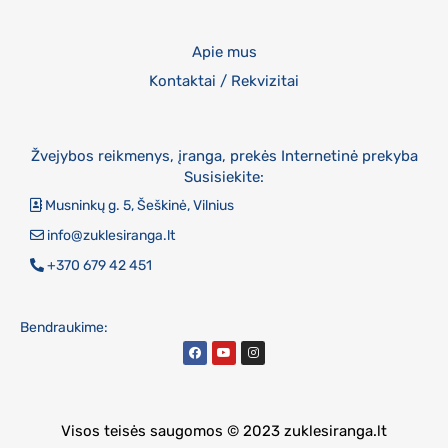
Apie mus
Kontaktai / Rekvizitai
Žvejybos reikmenys, įranga, prekės Internetinė prekyba
Susisiekite:
Musninkų g. 5, Šeškinė, Vilnius
info@zuklesiranga.lt
+370 679 42 451
Bendraukime:
Visos teisės saugomos © 2023 zuklesiranga.lt