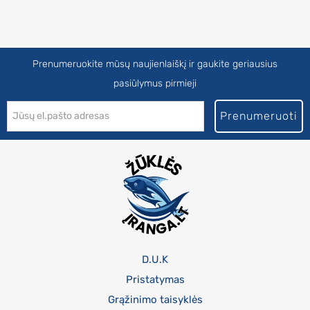
Prenumeruokite mūsų naujienlaiškį ir gaukite geriausius
pasiūlymus pirmieji
Prenumeruoti
D.U.K
Pristatymas
Grąžinimo taisyklės