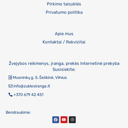
Pirkimo taisyklės
Privatumo politika
Apie mus
Kontaktai / Rekvizitai
Žvejybos reikmenys, įranga, prekės Internetinė prekyba
Susisiekite:
Musninkų g. 5, Šeškinė, Vilnius
info@zuklesiranga.lt
+370 679 42 451
Bendraukime: