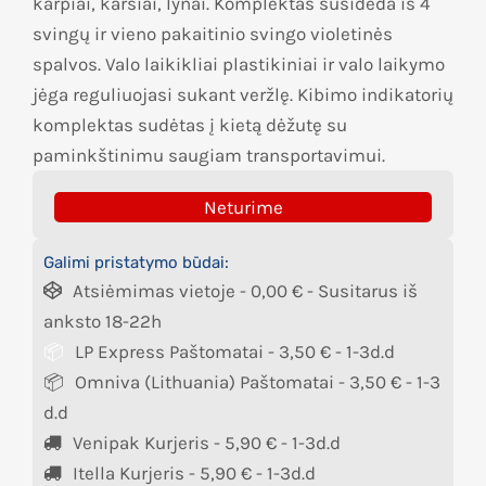
karpiai, karšiai, lynai. Komplektas susideda iš 4
svingų ir vieno pakaitinio svingo violetinės
spalvos. Valo laikikliai plastikiniai ir valo laikymo
jėga reguliuojasi sukant veržlę. Kibimo indikatorių
komplektas sudėtas į kietą dėžutę su
paminkštinimu saugiam transportavimui.
Neturime
Galimi pristatymo būdai:
Atsiėmimas vietoje -
0,00
€
- Susitarus iš
anksto 18-22h
LP Express Paštomatai -
3,50
€
- 1-3d.d
Omniva (Lithuania) Paštomatai -
3,50
€
- 1-3
d.d
Venipak Kurjeris -
5,90
€
- 1-3d.d
Itella Kurjeris -
5,90
€
- 1-3d.d