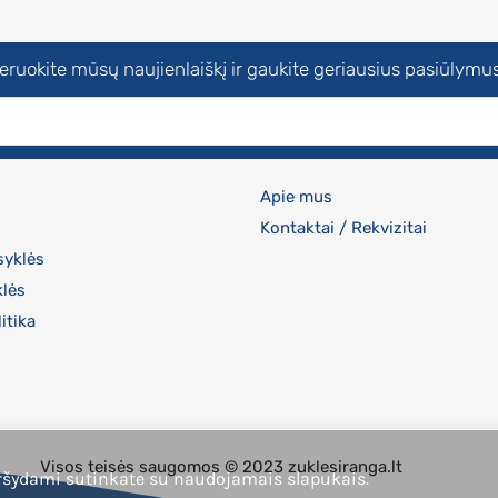
uokite mūsų naujienlaiškį ir gaukite geriausius pasiūlymus
Apie mus
Kontaktai / Rekvizitai
syklės
klės
itika
Visos teisės saugomos © 2023 zuklesiranga.lt
ršydami sutinkate su naudojamais slapukais.