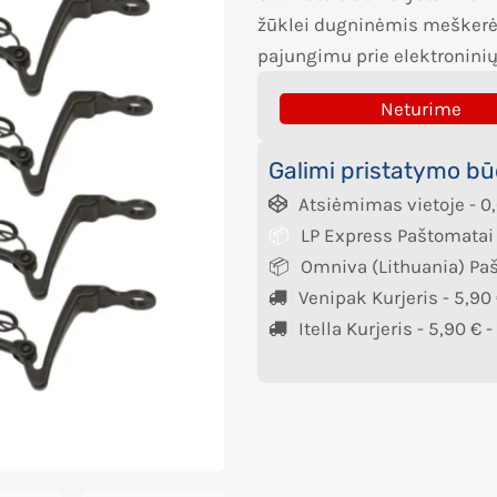
žūklei dugninėmis meškerė
pajungimu prie elektroninių 
Neturime
Galimi pristatymo bū
Atsiėmimas vietoje -
0
LP Express Paštomatai
Omniva (Lithuania) Pa
Venipak Kurjeris -
5,90
Itella Kurjeris -
5,90
€
-