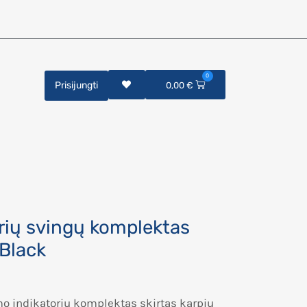
0
Prisijungti
0,00
€
orių svingų komplektas
 Black
mo indikatorių komplektas skirtas karpių