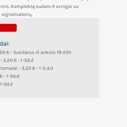
mis. Komplektą sudaro 4 svingai su
signalizatorių.
dai:
,00
€
- Susitarus iš anksto 18-22h
 -
3,50
€
- 1-3d.d
štomatai -
3,50
€
- 1-3 d.d
€
- 1-3d.d
 1-3d.d