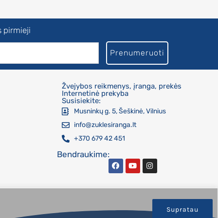
 pirmieji
Prenumeruoti
Žvejybos reikmenys, įranga, prekės
Internetinė prekyba
Susisiekite:
Musninkų g. 5, Šeškinė, Vilnius
info@zuklesiranga.lt
+370 679 42 451
Bendraukime:
Supratau