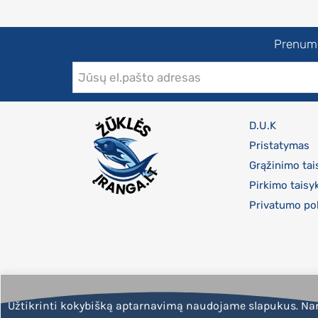
Prenumer
D.U.K
Pristatymas
Grąžinimo tai
Pirkimo taisy
Privatumo pol
Užtikrinti kokybišką aptarnavimą naudojame slapukus. Na