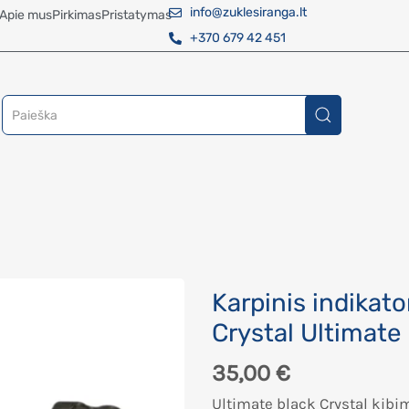
info@zuklesiranga.lt
Apie mus
Pirkimas
Pristatymas
+370 679 42 451
Karpinis indikat
Crystal Ultimate
35,00
€
Ultimate black Crystal kibi