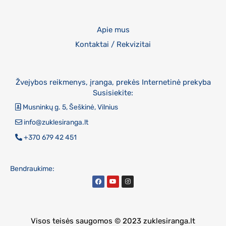
Apie mus
Kontaktai / Rekvizitai
Žvejybos reikmenys, įranga, prekės Internetinė prekyba
Susisiekite:
Musninkų g. 5, Šeškinė, Vilnius
info@zuklesiranga.lt
+370 679 42 451
Bendraukime:
Visos teisės saugomos © 2023 zuklesiranga.lt