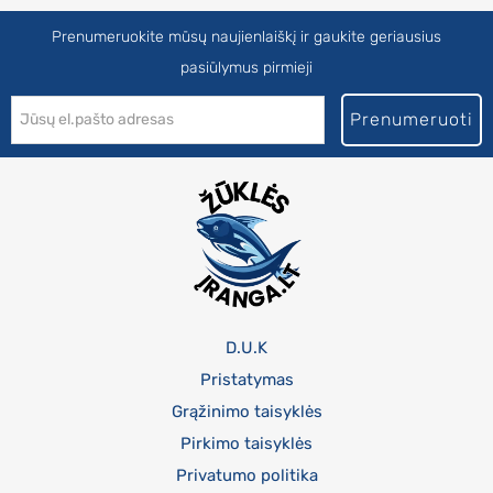
Prenumeruokite mūsų naujienlaiškį ir gaukite geriausius
pasiūlymus pirmieji
Prenumeruoti
D.U.K
Pristatymas
Grąžinimo taisyklės
Pirkimo taisyklės
Privatumo politika