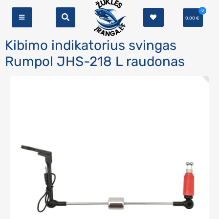
0
0,00
€
Kibimo indikatorius svingas
Rumpol JHS-218 L raudonas