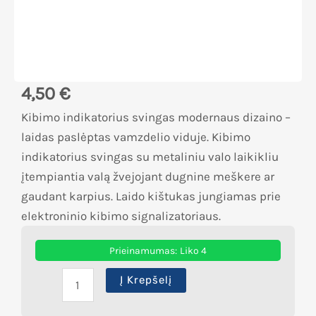
4,50
€
Kibimo indikatorius svingas modernaus dizaino –
laidas paslėptas vamzdelio viduje. Kibimo
indikatorius svingas su metaliniu valo laikikliu
įtempiantia valą žvejojant dugnine meškere ar
gaudant karpius. Laido kištukas jungiamas prie
elektroninio kibimo signalizatoriaus.
Prieinamumas:
Liko 4
Į Krepšelį