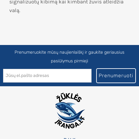
signalizuotų kibimą kai kimbant žuvis atleidžia
valą.
Prenumeruokite mūsų naujienlaiškį ir gaukite geriausius
pasiūlymus pirmieji
Prenumeruoti