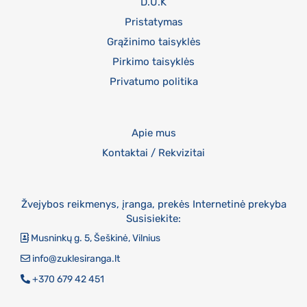
D.U.K
Pristatymas
Grąžinimo taisyklės
Pirkimo taisyklės
Privatumo politika
Apie mus
Kontaktai / Rekvizitai
Žvejybos reikmenys, įranga, prekės Internetinė prekyba
Susisiekite:
Musninkų g. 5, Šeškinė, Vilnius
info@zuklesiranga.lt
+370 679 42 451