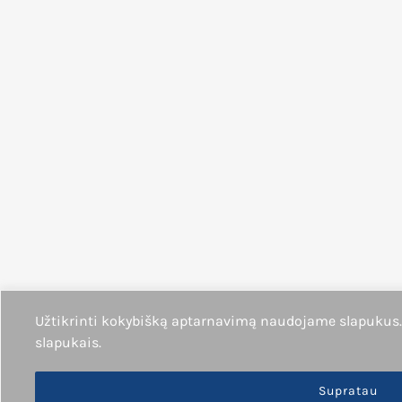
Užtikrinti kokybišką aptarnavimą naudojame slapukus
slapukais.
Supratau