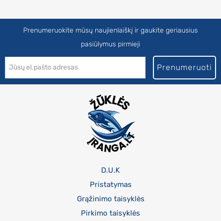
Prenumeruokite mūsų naujienlaiškį ir gaukite geriausius
pasiūlymus pirmieji
Prenumeruoti
D.U.K
Pristatymas
Grąžinimo taisyklės
Pirkimo taisyklės