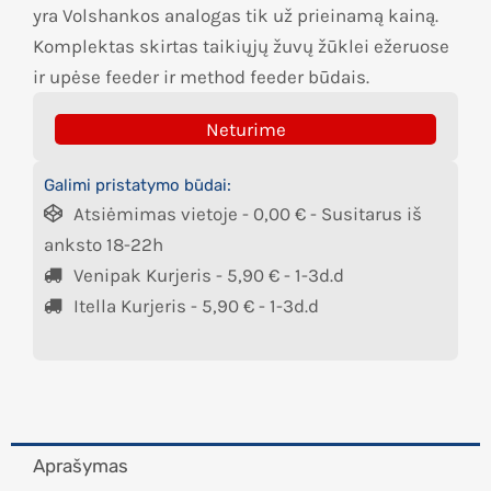
yra Volshankos analogas tik už prieinamą kainą.
Komplektas skirtas taikiųjų žuvų žūklei ežeruose
ir upėse feeder ir method feeder būdais.
Neturime
Galimi pristatymo būdai:
Atsiėmimas vietoje -
0,00
€
- Susitarus iš
anksto 18-22h
Venipak Kurjeris -
5,90
€
- 1-3d.d
Itella Kurjeris -
5,90
€
- 1-3d.d
Aprašymas