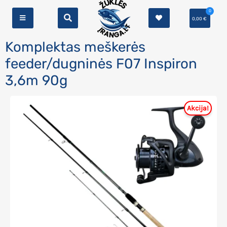
0
0,00
€
Komplektas meškerės
feeder/dugninės F07 Inspiron
3,6m 90g