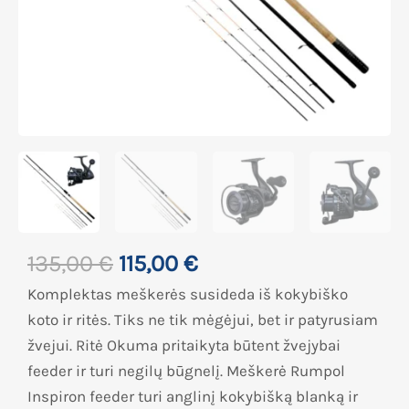
135,00
€
115,00
€
Komplektas meškerės susideda iš kokybiško
koto ir ritės. Tiks ne tik mėgėjui, bet ir patyrusiam
žvejui. Ritė Okuma pritaikyta būtent žvejybai
feeder ir turi negilų būgnelį. Meškerė Rumpol
Inspiron feeder turi anglinį kokybišką blanką ir