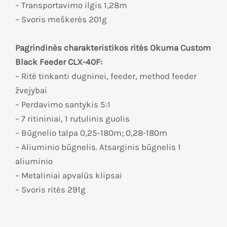
– Transportavimo ilgis 1,28m
– Svoris meškerės 201g
Pagrindinės charakteristikos ritės Okuma Custom
Black Feeder CLX-40F:
– Ritė tinkanti dugninei, feeder, method feeder
žvejybai
– Perdavimo santykis 5:1
– 7 ritininiai, 1 rutulinis guolis
– Būgnelio talpa 0,25-180m; 0,28-180m
– Aliuminio būgnelis. Atsarginis būgnelis 1
aliuminio
– Metaliniai apvalūs klipsai
– Svoris ritės 291g