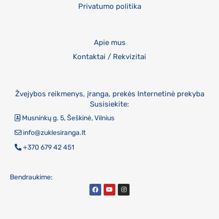
Privatumo politika
Apie mus
Kontaktai / Rekvizitai
Žvejybos reikmenys, įranga, prekės Internetinė prekyba
Susisiekite:
Musninkų g. 5, Šeškinė, Vilnius
info@zuklesiranga.lt
+370 679 42 451
Bendraukime: