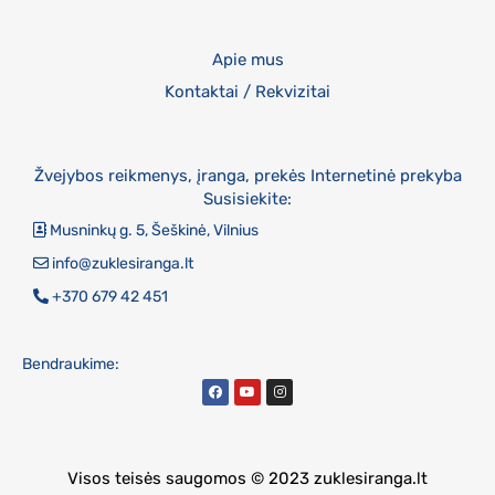
Apie mus
Kontaktai / Rekvizitai
Žvejybos reikmenys, įranga, prekės Internetinė prekyba
Susisiekite:
Musninkų g. 5, Šeškinė, Vilnius
info@zuklesiranga.lt
+370 679 42 451
Bendraukime:
Visos teisės saugomos © 2023 zuklesiranga.lt