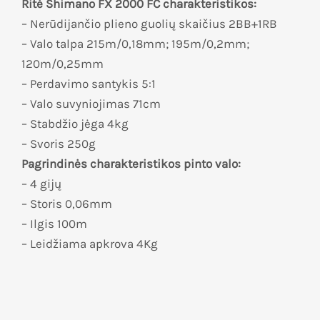
Ritė Shimano FX 2000 FC charakteristikos:
– Nerūdijančio plieno guolių skaičius 2BB+1RB
– Valo talpa 215m/0,18mm; 195m/0,2mm;
120m/0,25mm
– Perdavimo santykis 5:1
– Valo suvyniojimas 71cm
– Stabdžio jėga 4kg
– Svoris 250g
Pagrindinės charakteristikos pinto valo:
– 4 gijų
– Storis 0,06mm
– Ilgis 100m
– Leidžiama apkrova 4Kg