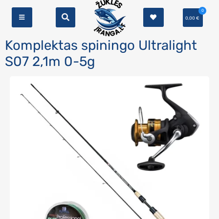
0
0,00
€
Komplektas spiningo Ultralight
S07 2,1m 0-5g