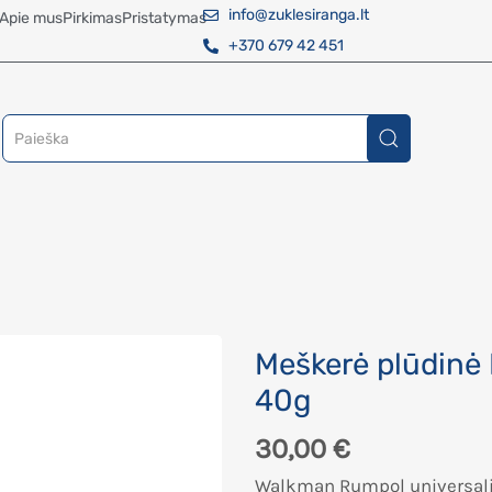
info@zuklesiranga.lt
Apie mus
Pirkimas
Pristatymas
+370 679 42 451
Meškerė plūdinė
40g
30,00
€
Walkman Rumpol universali 