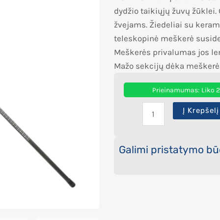
dydžio taikiųjų žuvų žūklei
žvejams. Žiedeliai su keramik
teleskopinė meškerė susided
Meškerės privalumas jos len
Mažo sekcijų dėka meškerė yr
Prieinamumas:
Liko 
Į Krepšelį
Galimi pristatymo bū