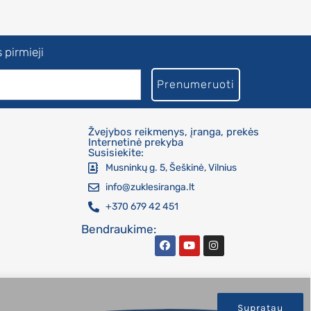
 pirmieji
Prenumeruoti
Žvejybos reikmenys, įranga, prekės
Internetinė prekyba
Susisiekite:
Musninkų g. 5, Šeškinė, Vilnius
info@zuklesiranga.lt
+370 679 42 451
Bendraukime:
Supratau