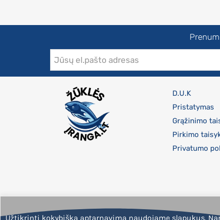
Prenumer
D.U.K
Pristatymas
Grąžinimo tai
Pirkimo taisy
Privatumo pol
Užtikrinti kokybišką aptarnavimą naudojame slapukus. Na