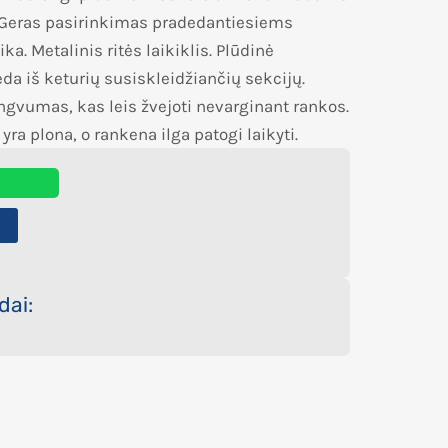
. Geras pasirinkimas pradedantiesiems
a. Metalinis ritės laikiklis. Plūdinė
a iš keturių susiskleidžiančių sekcijų.
gvumas, kas leis žvejoti nevarginant rankos.
a plona, o rankena ilga patogi laikyti.
2
dai: