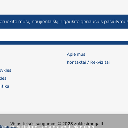
uokite mūsų naujienlaiškį ir gaukite geriausius pasiūlymus
Apie mus
Kontaktai / Rekvizitai
syklės
klės
itika
Visos teisės saugomos © 2023 zuklesiranga.lt
ršydami sutinkate su naudojamais slapukais.