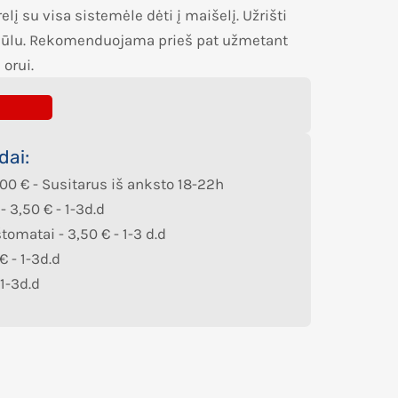
lį su visa sistemėle dėti į maišelį. Užrišti
siūlu. Rekomenduojama prieš pat užmetant
 orui.
dai:
,00
€
- Susitarus iš anksto 18-22h
 -
3,50
€
- 1-3d.d
štomatai -
3,50
€
- 1-3 d.d
€
- 1-3d.d
 1-3d.d