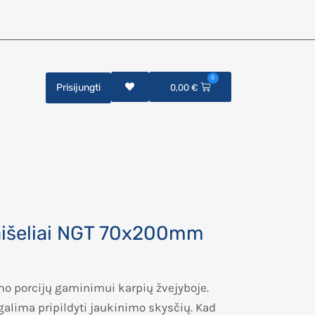
0
Prisijungti
0,00
€
aišeliai NGT 70x200mm
imo porcijų gaminimui karpių žvejyboje.
galima pripildyti jaukinimo skysčių. Kad