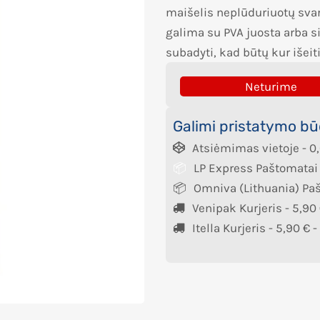
maišelis neplūduriuotų svare
galima su PVA juosta arba 
subadyti, kad būtų kur išeiti
Neturime
Galimi pristatymo bū
Atsiėmimas vietoje -
0
LP Express Paštomatai
Omniva (Lithuania) Pa
Venipak Kurjeris -
5,90
Itella Kurjeris -
5,90
€
-