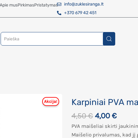
info@zuklesiranga.lt
Apie mus
Pirkimas
Pristatymas
+370 679 42 451
Karpiniai PVA m
4,50
€
4,00
€
PVA maišeliai skirti jaukin
Maišelio privalumas, kad jį 