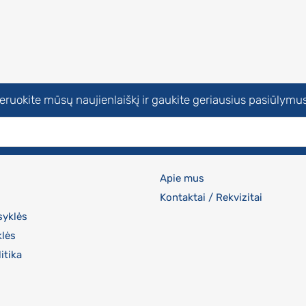
uokite mūsų naujienlaiškį ir gaukite geriausius pasiūlymus
Apie mus
Kontaktai / Rekvizitai
syklės
klės
itika