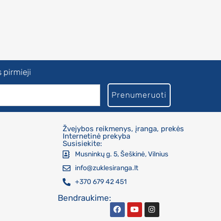
 pirmieji
Prenumeruoti
Žvejybos reikmenys, įranga, prekės
Internetinė prekyba
Susisiekite:
Musninkų g. 5, Šeškinė, Vilnius
info@zuklesiranga.lt
+370 679 42 451
Bendraukime: