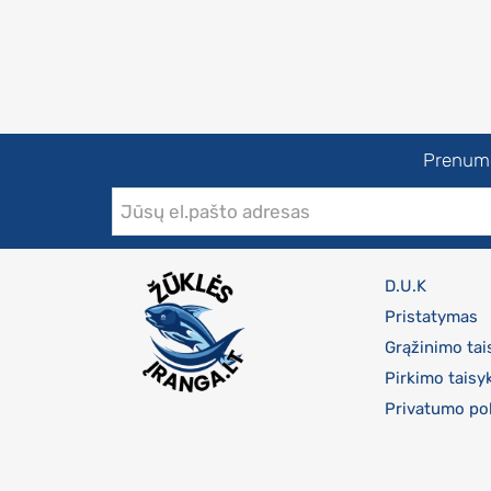
Prenumer
D.U.K
Pristatymas
Grąžinimo tai
Pirkimo taisy
Privatumo pol