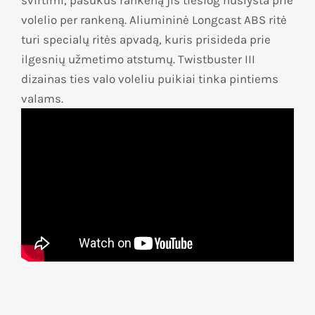
svirtimi, pasukus rankeną jis tiesiog nuslysta prie
volelio per rankeną. Aliumininė Longcast ABS ritė
turi specialų ritės apvadą, kuris prisideda prie
ilgesnių užmetimo atstumų. Twistbuster III
dizainas ties valo voleliu puikiai tinka pintiems
valams.