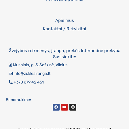
Apie mus
Kontaktai / Rekvizitai
Žvejybos reikmenys, įranga, prekės Internetinė prekyba
Susisiekite:
Musninkų g. 5, Šeškinė, Vilnius
info@zuklesiranga.lt
+370 679 42 451
Bendraukime: