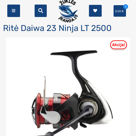
0
0,00
€
Ritė Daiwa 23 Ninja LT 2500