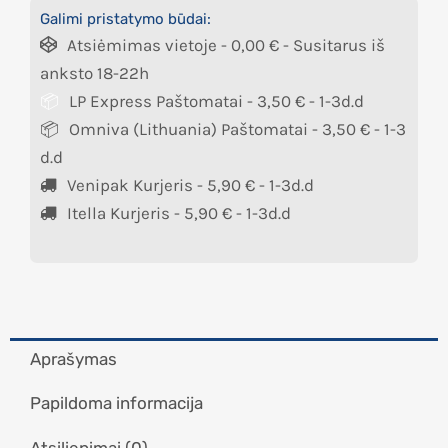
Galimi pristatymo būdai:
Atsiėmimas vietoje -
0,00
€
- Susitarus iš
anksto 18-22h
LP Express Paštomatai -
3,50
€
- 1-3d.d
Omniva (Lithuania) Paštomatai -
3,50
€
- 1-3
d.d
Venipak Kurjeris -
5,90
€
- 1-3d.d
Itella Kurjeris -
5,90
€
- 1-3d.d
Aprašymas
Papildoma informacija
Atsiliepimai (0)