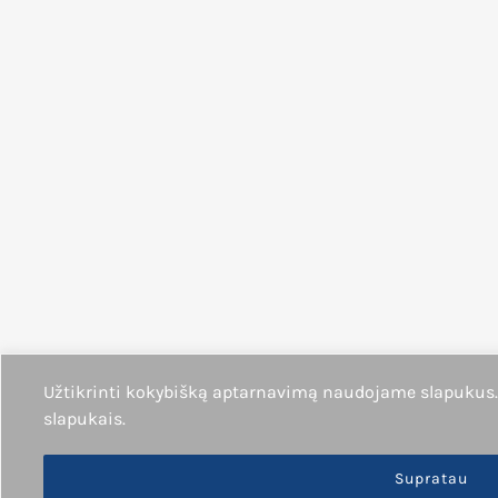
Užtikrinti kokybišką aptarnavimą naudojame slapukus
slapukais.
Supratau