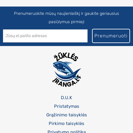
Prenumeruokite mūsų naujienlaiškį ir gaukite geriausius
pasiūlymus pirmieji
Prenumeruoti
D.U.K
Pristatymas
Grąžinimo taisyklės
Pirkimo taisyklės
Privatumo politika