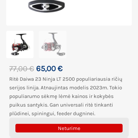
77,00
€
65,00
€
Ritė Daiwa 23 Ninja LT 2500 populiariausia ričių
serijos linija. Atnaujintas modelis 2023m. Tokio
populiarumo sėkmę lėmė kainos ir kokybės
puikus santykis. Gan universali ritė tinkanti
plūdinei, spiningui, feeder dugninei.
Neturime