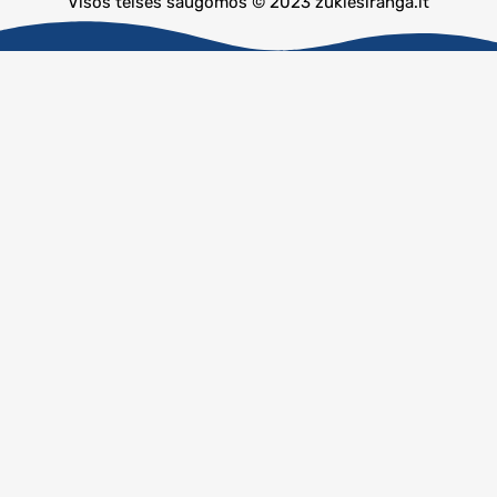
Visos teisės saugomos © 2023 zuklesiranga.lt