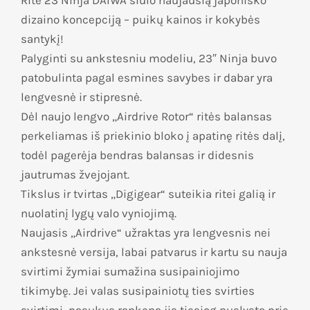
Ritė 23 Ninja DAIWA siūlo naujausią japoniško
dizaino koncepciją – puikų kainos ir kokybės
santykį!
Palyginti su ankstesniu modeliu, 23″ Ninja buvo
patobulinta pagal esmines savybes ir dabar yra
lengvesnė ir stipresnė.
Dėl naujo lengvo „Airdrive Rotor“ ritės balansas
perkeliamas iš priekinio bloko į apatinę ritės dalį,
todėl pagerėja bendras balansas ir didesnis
jautrumas žvejojant.
Tikslus ir tvirtas „Digigear“ suteikia ritei galią ir
nuolatinį lygų valo vyniojimą.
Naujasis „Airdrive“ užraktas yra lengvesnis nei
ankstesnė versija, labai patvarus ir kartu su nauja
svirtimi žymiai sumažina susipainiojimo
tikimybę. Jei valas susipainiotų ties svirties