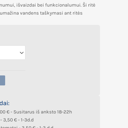
mui, išvaizdai bei funkcionalumui. Ši ritė
s sumažina vandens taškymasi ant ritės
dai:
,00
€
- Susitarus iš anksto 18-22h
 -
3,50
€
- 1-3d.d
štomatai -
3,50
€
- 1-3 d.d