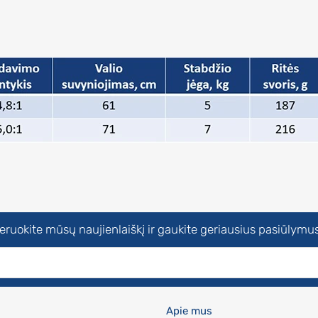
uokite mūsų naujienlaiškį ir gaukite geriausius pasiūlymus
Apie mus