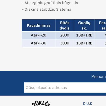
– Atsarginis grafitinis būgnelis
– Diskinė stabdžio Sistema
Prenumer
D.U.K