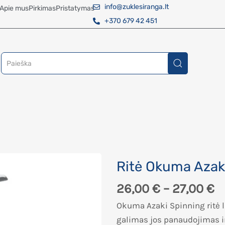
info@zuklesiranga.lt
Apie mus
Pirkimas
Pristatymas
+370 679 42 451
Ritė Okuma Azak
26,00
€
–
27,00
€
Okuma Azaki Spinning ritė l
galimas jos panaudojimas ir