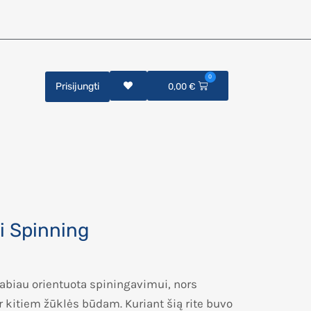
0
Prisijungti
0,00
€
i Spinning
abiau orientuota spiningavimui, nors
 kitiem žūklės būdam. Kuriant šią rite buvo