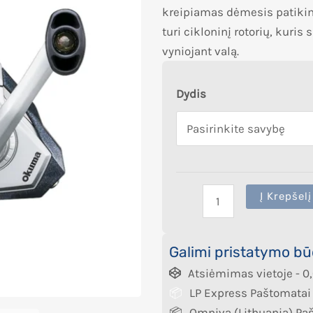
kreipiamas dėmesis patikimu
turi cikloninį rotorių, kuri
vyniojant valą.
Dydis
Į Krepšelį
Galimi pristatymo bū
Atsiėmimas vietoje -
0
LP Express Paštomatai
Omniva (Lithuania) Pa