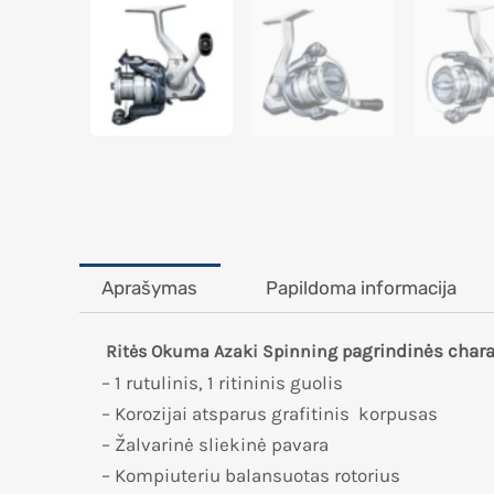
Aprašymas
Papildoma informacija
agrindinės chara
Ritės Okuma Azaki Spinning p
– 1 rutulinis, 1 ritininis guolis
– Korozijai atsparus grafitinis korpusas
– Žalvarinė sliekinė pavara
– Kompiuteriu balansuotas rotorius