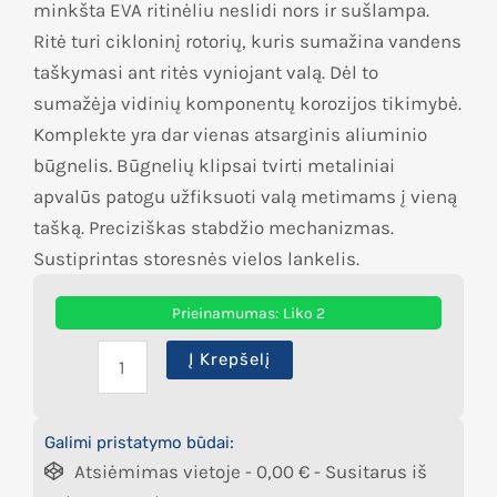
minkšta EVA ritinėliu neslidi nors ir sušlampa.
Ritė turi cikloninį rotorių, kuris sumažina vandens
taškymasi ant ritės vyniojant valą. Dėl to
sumažėja vidinių komponentų korozijos tikimybė.
Komplekte yra dar vienas atsarginis aliuminio
būgnelis. Būgnelių klipsai tvirti metaliniai
apvalūs patogu užfiksuoti valą metimams į vieną
tašką. Preciziškas stabdžio mechanizmas.
Sustiprintas storesnės vielos lankelis.
Prieinamumas:
Liko 2
Į Krepšelį
Galimi pristatymo būdai:
Atsiėmimas vietoje -
0,00
€
- Susitarus iš