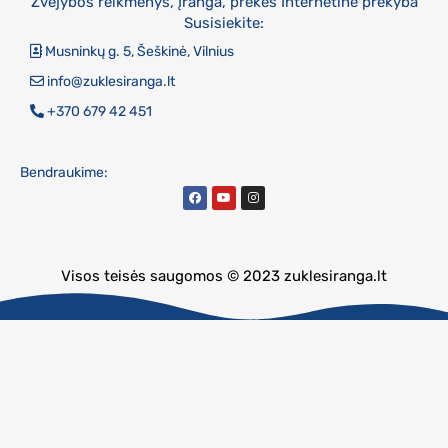
Žvejybos reikmenys, įranga, prekės Internetinė prekyba
Susisiekite:
Musninkų g. 5, Šeškinė, Vilnius
info@zuklesiranga.lt
+370 679 42 451
Bendraukime:
Visos teisės saugomos © 2023 zuklesiranga.lt