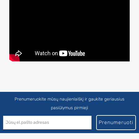
Prenumeruokite mūsų naujienlaiškį ir gaukite geriausius
pasiūlymus pirmieji
Prenumeruoti