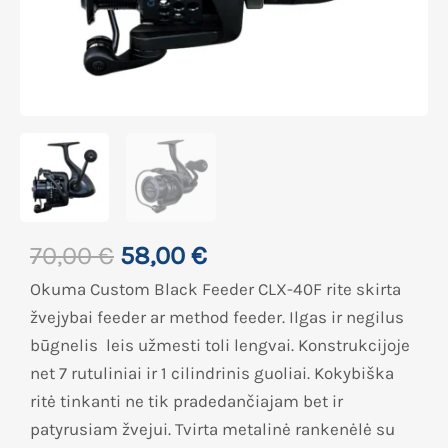
70,00
€
58,00
€
Okuma Custom Black Feeder CLX-40F rite skirta
žvejybai feeder ar method feeder. Ilgas ir negilus
būgnelis leis užmesti toli lengvai. Konstrukcijoje
net 7 rutuliniai ir 1 cilindrinis guoliai. Kokybiška
ritė tinkanti ne tik pradedančiajam bet ir
patyrusiam žvejui. Tvirta metalinė rankenėlė su