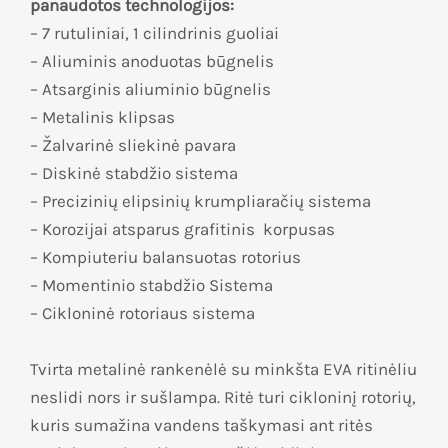
panaudotos technologijos:
– 7 rutuliniai, 1 cilindrinis guoliai
– Aliuminis anoduotas būgnelis
– Atsarginis aliuminio būgnelis
– Metalinis klipsas
– Žalvarinė sliekinė pavara
– Diskinė stabdžio sistema
– Precizinių elipsinių krumpliaračių sistema
– Korozijai atsparus grafitinis korpusas
– Kompiuteriu balansuotas rotorius
– Momentinio stabdžio Sistema
– Cikloninė rotoriaus sistema
Tvirta metalinė rankenėlė su minkšta EVA ritinėliu
neslidi nors ir sušlampa. Ritė turi cikloninį rotorių,
kuris sumažina vandens taškymasi ant ritės