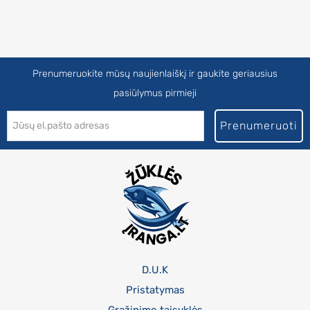
Prenumeruokite mūsų naujienlaiškį ir gaukite geriausius
pasiūlymus pirmieji
Prenumeruoti
D.U.K
Pristatymas
Grąžinimo taisyklės