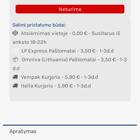
Neturime
Galimi pristatymo būdai:
Atsiėmimas vietoje -
0,00
€
- Susitarus iš
anksto 18-22h
LP Express Paštomatai -
3,50
€
- 1-3d.d
Omniva (Lithuania) Paštomatai -
3,50
€
- 1-3
d.d
Venipak Kurjeris -
5,90
€
- 1-3d.d
Itella Kurjeris -
5,90
€
- 1-3d.d
Aprašymas