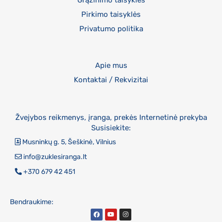
Pirkimo taisyklės
Privatumo politika
Apie mus
Kontaktai / Rekvizitai
Žvejybos reikmenys, įranga, prekės Internetinė prekyba
Susisiekite:
Musninkų g. 5, Šeškinė, Vilnius
info@zuklesiranga.lt
+370 679 42 451
Bendraukime: