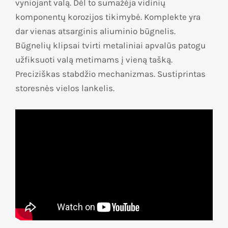
vyniojant valą. Dėl to sumažėja vidinių
komponentų korozijos tikimybė. Komplekte yra
dar vienas atsarginis aliuminio būgnelis.
Būgnelių klipsai tvirti metaliniai apvalūs patogu
užfiksuoti valą metimams į vieną tašką.
Preciziškas stabdžio mechanizmas. Sustiprintas
storesnės vielos lankelis.