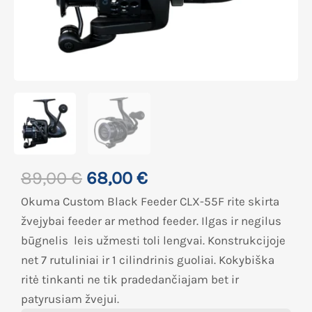
89,00
€
68,00
€
Okuma Custom Black Feeder CLX-55F rite skirta
žvejybai feeder ar method feeder. Ilgas ir negilus
būgnelis leis užmesti toli lengvai. Konstrukcijoje
net 7 rutuliniai ir 1 cilindrinis guoliai. Kokybiška
ritė tinkanti ne tik pradedančiajam bet ir
patyrusiam žvejui.